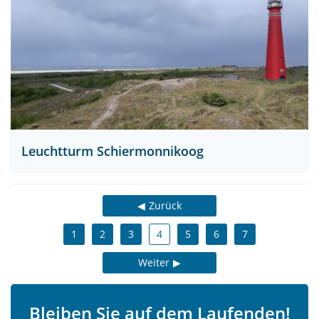
Leuchtturm Schiermonnikoog
Zurück
1
2
3
4
5
6
7
Weiter
Bleiben Sie auf dem Laufenden!