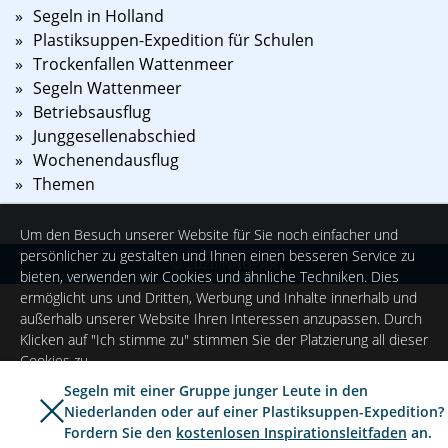
Segeln in Holland
Plastiksuppen-Expedition für Schulen
Trockenfallen Wattenmeer
Segeln Wattenmeer
Betriebsausflug
Junggesellenabschied
Wochenendausflug
Themen
Um den Besuch unserer Website für Sie noch einfacher und
persönlicher zu gestalten und Ihnen einen besseren Service zu
©
2026
NAUPAR
bieten, verwenden wir Cookies und ähnliche Techniken. Dies
ermöglicht uns und Dritten, Werbung und Inhalte innerhalb und
außerhalb unserer Website Ihren Interessen anzupassen. Durch
Klicken auf "Ich stimme zu" stimmen Sie der Platzierung all dieser
Cookies zu.
Segeln mit einer Gruppe junger Leute in den
Niederlanden oder auf einer Plastiksuppen-Expedition?
Ich stimme zu
Einstellungen
Fordern Sie den
kostenlosen Inspirationsleitfaden
an.