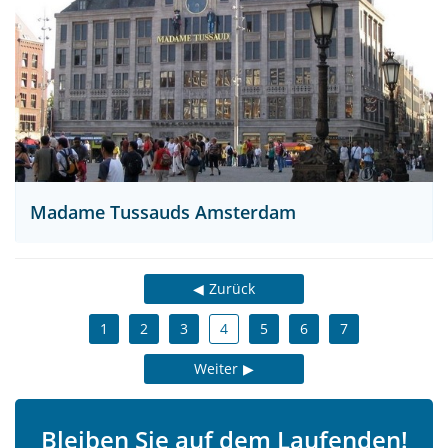
Madame Tussauds Amsterdam
Zurück
1
2
3
4
5
6
7
Weiter
Bleiben Sie auf dem Laufenden!