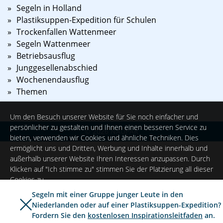
Segeln in Holland
Plastiksuppen-Expedition für Schulen
Trockenfallen Wattenmeer
Segeln Wattenmeer
Betriebsausflug
Junggesellenabschied
Wochenendausflug
Themen
Um den Besuch unserer Website für Sie noch einfacher und
persönlicher zu gestalten und Ihnen einen besseren Service zu
©
2026
NAUPAR
bieten, verwenden wir Cookies und ähnliche Techniken. Dies
ermöglicht uns und Dritten, Werbung und Inhalte innerhalb und
außerhalb unserer Website Ihren Interessen anzupassen. Durch
Klicken auf "Ich stimme zu" stimmen Sie der Platzierung all dieser
Cookies zu.
Segeln mit einer Gruppe junger Leute in den
Niederlanden oder auf einer Plastiksuppen-Expedition?
Ich stimme zu
Einstellungen
Fordern Sie den
kostenlosen Inspirationsleitfaden
an.