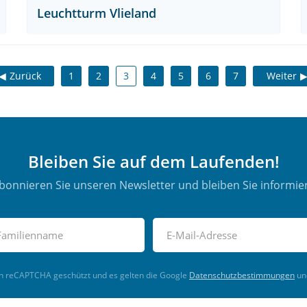
Leuchtturm Vlieland
Zurück
1
2
3
4
5
6
7
Weiter
Bleiben Sie auf dem Laufenden!
bonnieren Sie unseren Newsletter und bleiben Sie informier
ch reCAPTCHA geschützt und es gelten die Google
Datenschutzbestimmungen
un