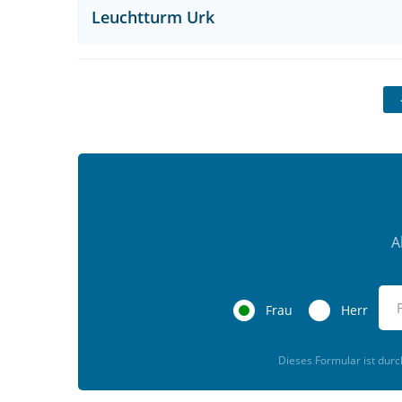
Leuchtturm Urk
A
Frau
Herr
Dieses Formular ist dur