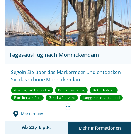
Tagesausflug nach Monnickendam
Segeln Sie über das Markermeer und entdecken
Sie das schöne Monnickendam
Ausflug mit Freunden
Betriebsausflug
Betriebsfeier
Familienausflug
Geschäftsevent
Junggesellenabschied
...
Sitzungen
Teambuilding
Vereinsausflug
Markermeer
Ab 22,- € p.P.
Mehr Informationen