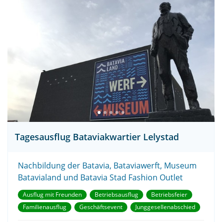
Tagesausflug Bataviakwartier Lelystad
Nachbildung der Batavia, Bataviawerft, Museum
Batavialand und Batavia Stad Fashion Outlet
Ausflug mit Freunden
Betriebsausflug
Betriebsfeier
Familienausflug
Geschäftsevent
Junggesellenabschied