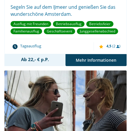
Segeln Sie auf dem IJmeer und genießen Sie das
wunderschöne Amsterdam.
Ausflug mit Freunden
Betriebsausflug
Betriebsfeier
Familienausflug
Geschäftsevent
Junggesellenabschied
Tageausflug
4,5
(2
)
Ab 22,- € p.P.
Mehr Informationen