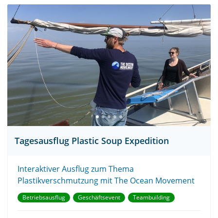
Tagesausflug Plastic Soup Expedition
Interaktiver Ausflug zum Thema
Plastikverschmutzung mit The Ocean Movement
Betriebsausflug
Geschäftsevent
Teambuilding