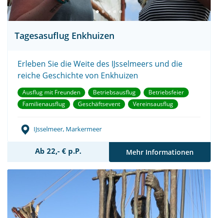
Tagesasuflug Enkhuizen
Erleben Sie die Weite des IJsselmeers und die
reiche Geschichte von Enkhuizen
Ausflug mit Freunden
Betriebsausflug
Betriebsfeier
Familienausflug
Geschäftsevent
Vereinsausflug
IJsselmeer, Markermeer
Ab 22,- € p.P.
Mehr Informationen