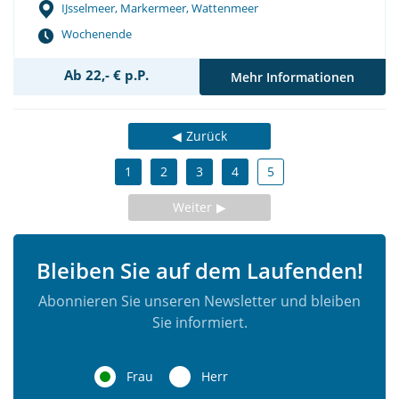
IJsselmeer, Markermeer, Wattenmeer
Wochenende
Ab 22,- € p.P.
Mehr Informationen
Zurück
1
2
3
4
5
Weiter
Bleiben Sie auf dem Laufenden!
Abonnieren Sie unseren Newsletter und bleiben
Sie informiert.
Frau
Herr