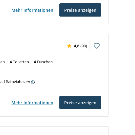
Mehr Informationen
Preise anzeigen
4,8
(99)
nen
4
Toiletten
4
Duschen
stad Bataviahaven
Mehr Informationen
Preise anzeigen