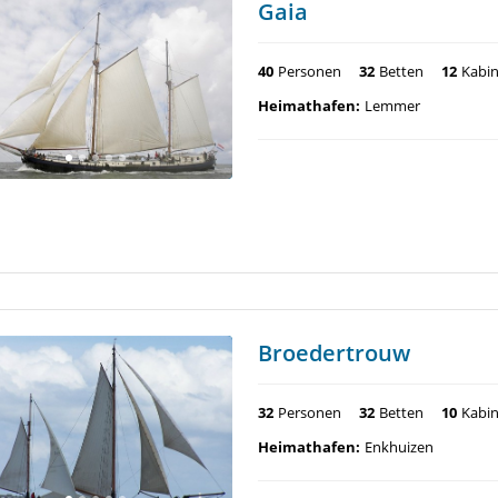
Gaia
40
Personen
32
Betten
12
Kabi
Heimathafen:
Lemmer
Broedertrouw
32
Personen
32
Betten
10
Kabi
Heimathafen:
Enkhuizen