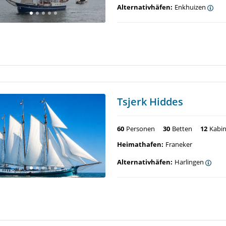
Alternativhäfen:
Enkhuizen
Tsjerk Hiddes
60
Personen
30
Betten
12
Kabi
Heimathafen:
Franeker
Alternativhäfen:
Harlingen