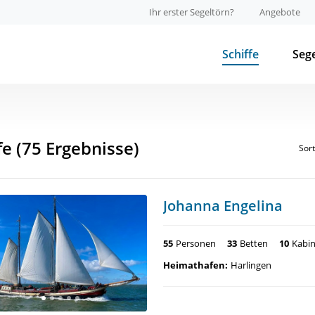
Ihr erster Segeltörn?
Angebote
Schiffe
Seg
fe
(75 Ergebnisse)
Sor
Johanna Engelina
55
Personen
33
Betten
10
Kabi
Heimathafen:
Harlingen