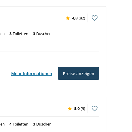
4,8
(82)
nen
3
Toiletten
3
Duschen
Mehr Informationen
Preise anzeigen
5,0
(9)
nen
4
Toiletten
3
Duschen