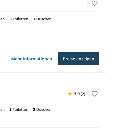
nen
3
Toiletten
3
Duschen
Mehr Informationen
Preise anzeigen
5,0
(2)
nen
3
Toiletten
3
Duschen