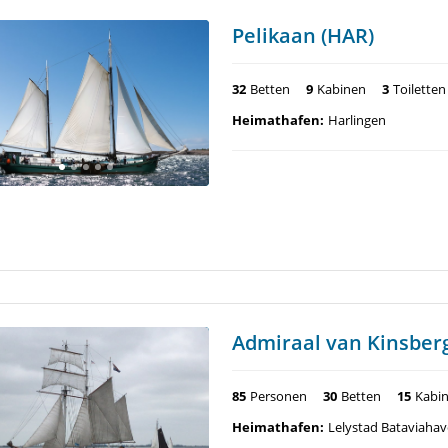
Pelikaan (HAR)
32
Betten
9
Kabinen
3
Toiletten
Heimathafen:
Harlingen
Admiraal van Kinsber
85
Personen
30
Betten
15
Kabi
Heimathafen:
Lelystad Bataviaha