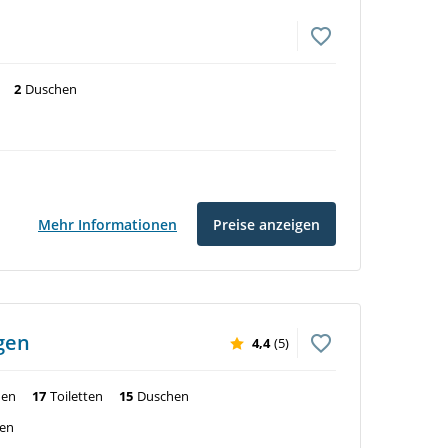
2
Duschen
Mehr Informationen
Preise anzeigen
gen
4,4
(5)
nen
17
Toiletten
15
Duschen
ven