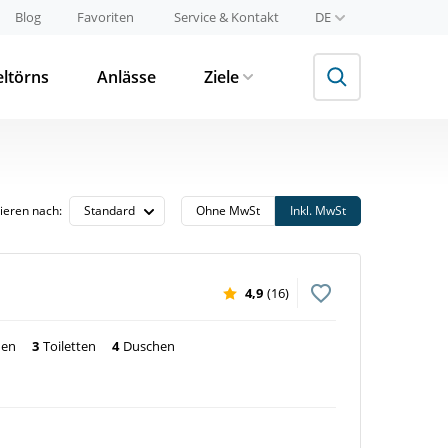
Blog
Favoriten
Service & Kontakt
DE
eltörns
Anlässe
Ziele
tieren nach:
Ohne MwSt
Inkl. MwSt
4,9
(16)
nen
3
Toiletten
4
Duschen