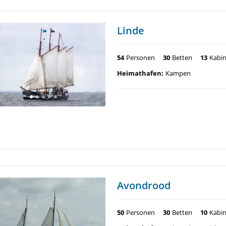
Linde
54
Personen
30
Betten
13
Kabi
Heimathafen:
Kampen
Avondrood
50
Personen
30
Betten
10
Kabi