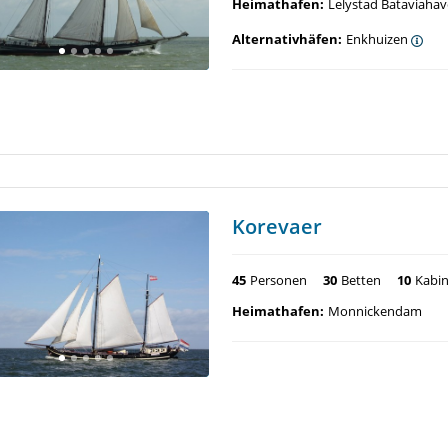
Heimathafen:
Lelystad Bataviaha
Alternativhäfen:
Enkhuizen
Korevaer
45
Personen
30
Betten
10
Kabi
Heimathafen:
Monnickendam