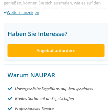
genießen, können Sie sich ausmalen, wie es auf den
vielen Segelschiffen, die nach Osten segelten, gewesen
Weitere anzeigen
sein muss.
Der Tagesausflug zum Bataviawerft in
Haben Sie Interesse?
Lelystad in Kurzform
Dieser einzigartige Tagesausflug bietet Ihnen:
Angebot anfordern
Ein abwechslungsreicher und angenehmer
Gruppenausflug auf einem traditionellen
Segelschiff.
Warum NAUPAR
Ein Besuch der Bataviawerf und des Nachbaus
des Batavia VOC-Schiffes.
Unvergessliche Segeltörns auf dem IJsselmeer
Entspannung, Spaß und viel Zeit zum
Austauschen.
Breites Sortiment an Segelschiffen
Was gibt es während der Kreuzfahrt auf
Professioneller Service