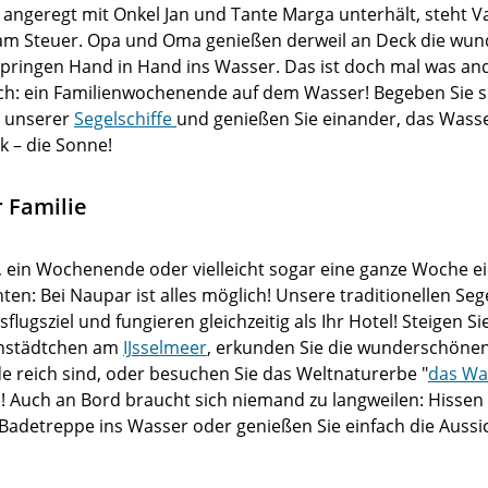
angeregt mit Onkel Jan und Tante Marga unterhält, steht Va
 Steuer. Opa und Oma genießen derweil an Deck die wun
springen Hand in Hand ins Wasser. Das ist doch mal was and
h: ein Familienwochenende auf dem Wasser! Begeben Sie si
s unserer
Segelschiffe
und genießen Sie einander, das Wasser
k – die Sonne!
 Familie
, ein Wochenende oder vielleicht sogar eine ganze Woche ei
n: Bei Naupar ist alles möglich! Unsere traditionellen Sege
ugsziel und fungieren gleichzeitig als Ihr Hotel! Steigen S
enstädtchen am
IJsselmeer
, erkunden Sie die wunderschönen
e reich sind, oder besuchen Sie das Weltnaturerbe "
das Wa
 Auch an Bord braucht sich niemand zu langweilen: Hissen S
 Badetreppe ins Wasser oder genießen Sie einfach die Aussi