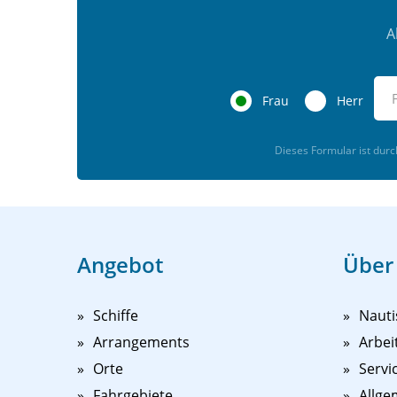
A
Frau
Herr
Dieses Formular ist dur
Angebot
Über
Schiffe
Nauti
Arrangements
Arbei
Orte
Servi
Fahrgebiete
Allge