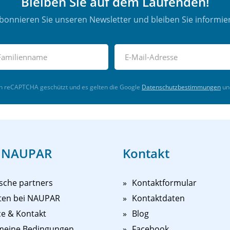
Bleiben Sie auf dem Laufenden!
bonnieren Sie unseren Newsletter und bleiben Sie informier
ch reCAPTCHA geschützt und es gelten die Google
Datenschutzbestimmungen
un
 NAUPAR
Kontakt
sche partners
Kontaktformular
ten bei NAUPAR
Kontaktdaten
ce & Kontakt
Blog
meine Bedingungen
Facebook