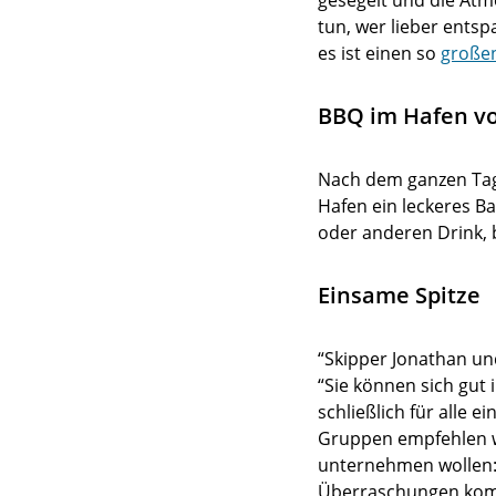
gesegelt und die Atm
tun, wer lieber entsp
es ist einen so
große
BBQ im Hafen v
Nach dem ganzen Tag 
Hafen ein leckeres B
oder anderen Drink, 
Einsame Spitze
“Skipper Jonathan und
“Sie können sich gut
schließlich für alle 
Gruppen empfehlen we
unternehmen wollen: 
Überraschungen kom