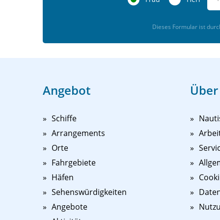
Dieses Formular ist dur
Angebot
Über
Schiffe
Nauti
Arrangements
Arbei
Orte
Servi
Fahrgebiete
Allge
Häfen
Cooki
Sehenswürdigkeiten
Daten
Angebote
Nutz