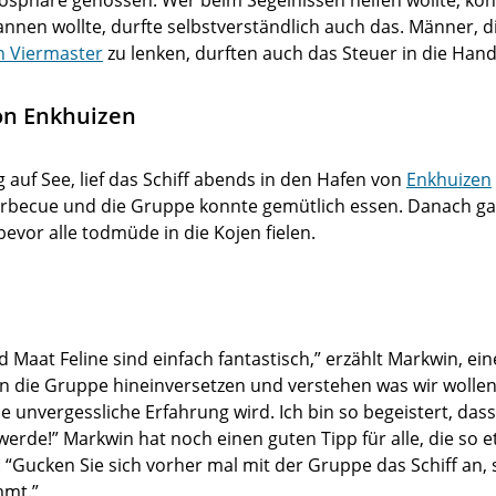
osphäre genossen. Wer beim Segelhissen helfen wollte, konn
annen wollte, durfte selbstverständlich auch das. Männer, d
n Viermaster
zu lenken, durften auch das Steuer in die Ha
on Enkhuizen
auf See, lief das Schiff abends in den Hafen von
Enkhuizen
arbecue und die Gruppe konnte gemütlich essen. Danach ga
bevor alle todmüde in die Kojen fielen.
 Maat Feline sind einfach fantastisch,” erzählt Markwin, ei
 in die Gruppe hineinversetzen und verstehen was wir wollen
eine unvergessliche Erfahrung wird. Ich bin so begeistert, da
rde!” Markwin hat noch einen guten Tipp für alle, die so 
“Gucken Sie sich vorher mal mit der Gruppe das Schiff an, 
mt.”