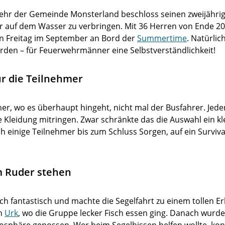
rwehr der Gemeinde Monsterland beschloss seinen zweijährig
hr auf dem Wasser zu verbringen. Mit 36 Herren von Ende 20
n Freitag im September an Bord der
Summertime
. Natürlic
erden – für Feuerwehrmänner eine Selbstverständlichkeit!
r die Teilnehmer
r, wo es überhaupt hingeht, nicht mal der Busfahrer. Jeder 
leidung mitringen. Zwar schränkte das die Auswahl ein kle
 einige Teilnehmer bis zum Schluss Sorgen, auf ein Survival
m Ruder stehen
ch fantastisch und machte die Segelfahrt zu einem tollen E
ch
Urk
, wo die Gruppe lecker Fisch essen ging. Danach wurd