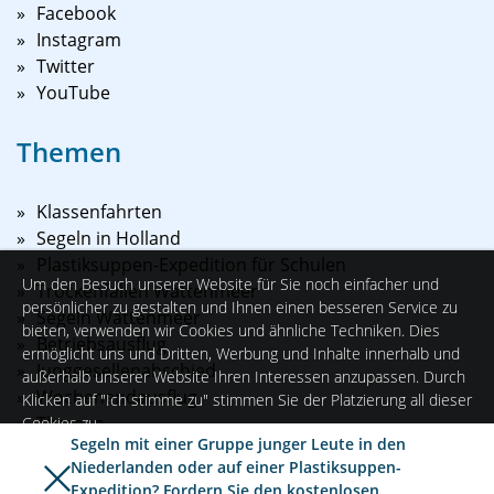
Facebook
Instagram
Twitter
YouTube
Themen
Klassenfahrten
Segeln in Holland
Plastiksuppen-Expedition für Schulen
Um den Besuch unserer Website für Sie noch einfacher und
Trockenfallen Wattenmeer
persönlicher zu gestalten und Ihnen einen besseren Service zu
Segeln Wattenmeer
bieten, verwenden wir Cookies und ähnliche Techniken. Dies
Betriebsausflug
ermöglicht uns und Dritten, Werbung und Inhalte innerhalb und
Junggesellenabschied
außerhalb unserer Website Ihren Interessen anzupassen. Durch
Wochenendausflug
Klicken auf "Ich stimme zu" stimmen Sie der Platzierung all dieser
Themen
Cookies zu.
Segeln mit einer Gruppe junger Leute in den
Niederlanden oder auf einer Plastiksuppen-
Ich stimme zu
Einstellungen
Expedition? Fordern Sie den
kostenlosen