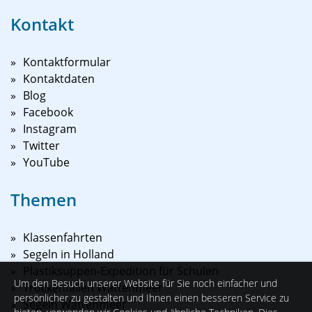
Kontakt
Kontaktformular
Kontaktdaten
Blog
Facebook
Instagram
Twitter
YouTube
Themen
Klassenfahrten
Segeln in Holland
Plastiksuppen-Expedition für Schulen
Um den Besuch unserer Website für Sie noch einfacher und
Trockenfallen Wattenmeer
persönlicher zu gestalten und Ihnen einen besseren Service zu
Segeln Wattenmeer