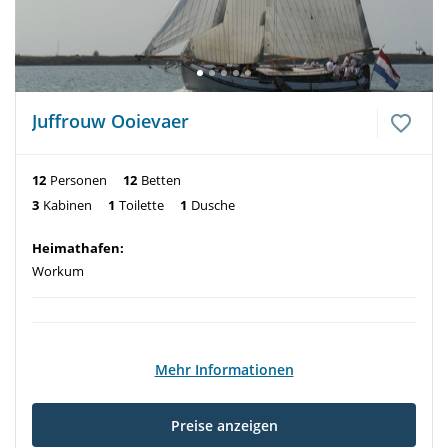
Juffrouw Ooievaer
12
Personen
12
Betten
3
Kabinen
1
Toilette
1
Dusche
Heimathafen:
Workum
Mehr Informationen
Preise anzeigen