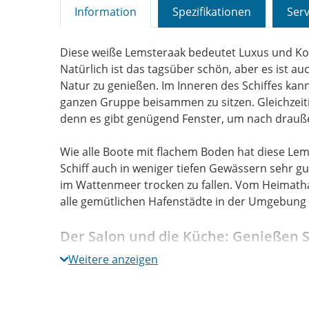
Information
Spezifikationen
Serv
Diese weiße Lemsteraak bedeutet Luxus und Kom
Natürlich ist das tagsüber schön, aber es ist au
Natur zu genießen. Im Inneren des Schiffes kann
ganzen Gruppe beisammen zu sitzen. Gleichzeit
denn es gibt genügend Fenster, um nach drauß
Wie alle Boote mit flachem Boden hat diese Lem
Schiff auch in weniger tiefen Gewässern sehr gut
im Wattenmeer trocken zu fallen. Vom Heimath
alle gemütlichen Hafenstädte in der Umgebung l
Der Salon und die Küche: Genießen S
komplette Interieur
Weitere anzeigen
An dem großen U-förmigen Tisch können Sie ge
Wird es abends etwas kühler? Dann schalten Sie