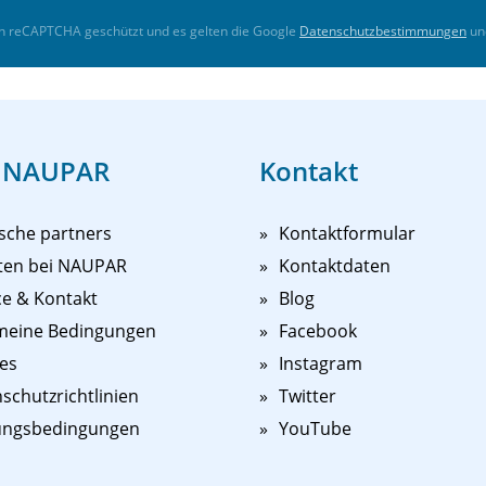
ch reCAPTCHA geschützt und es gelten die Google
Datenschutzbestimmungen
un
eben und der Spaß am Segeln steht im Vordergrund.
nen Kurs in Anspruch nehmen möchten.
 NAUPAR
Kontakt
sche partners
Kontaktformular
ten bei NAUPAR
Kontaktdaten
ce & Kontakt
Blog
meine Bedingungen
Facebook
es
Instagram
schutzrichtlinien
Twitter
ungsbedingungen
YouTube