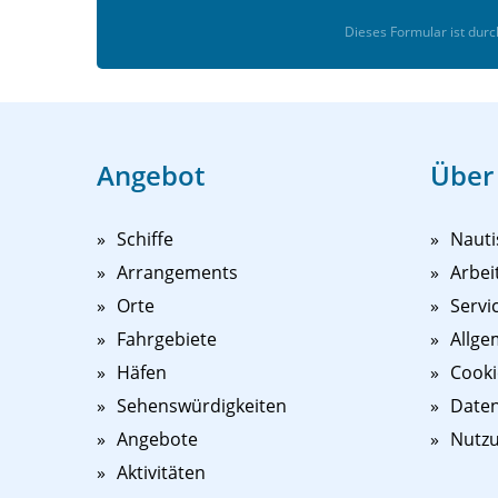
teilnehmen.
Dieses Formular ist dur
Alle Kurse werden von erfahrenen Lehrern geg
Bitte geben Sie bei der Buchung an, ob Sie ei
Angebot
Über
Schiffe
Nauti
Arrangements
Arbei
Orte
Servi
Fahrgebiete
Allge
Häfen
Cooki
Sehenswürdigkeiten
Daten
Angebote
Nutz
Aktivitäten