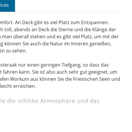
ices
fort. An Deck gibt es viel Platz zum Entspannen.
ch toll, abends an Deck die Sterne und die Klänge der
 man überall stehen und es gibt viel Platz, um mit der
ig können Sie auch die Natur im Inneren genießen,
en zu sehen.
steraak nur einen geringen Tiefgang, so dass das
 fahren kann. Sie ist also auch sehr gut geeignet, um
afen Workum aus können Sie die Friesischen Seen und
eicht erreichen.
ie die schicke Atmosphäre und das
meinsam essen, spielen, lesen und den Tag genießen.
 die Heizung ein, damit es schön warm bleibt.