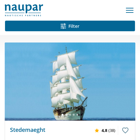
Filter
Stedemaeght
4,8
(38)