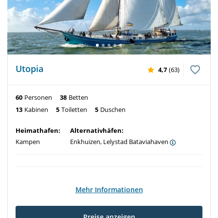
Utopia
4,7
(63)
60
Personen
38
Betten
13
Kabinen
5
Toiletten
5
Duschen
Heimathafen:
Alternativhäfen:
Kampen
Enkhuizen, Lelystad Bataviahaven
Mehr Informationen
Preise anzeigen