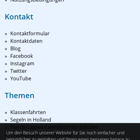
Kontakt
Kontaktformular
Kontaktdaten
Blog
Facebook
Instagram
Twitter
YouTube
Themen
Klassenfahrten
Segeln in Holland
Plastiksuppen-Expedition für Schulen
Um den Besuch unserer Website für Sie noch einfacher und
Trockenfallen Wattenmeer
persönlicher zu gestalten und Ihnen einen besseren Service zu