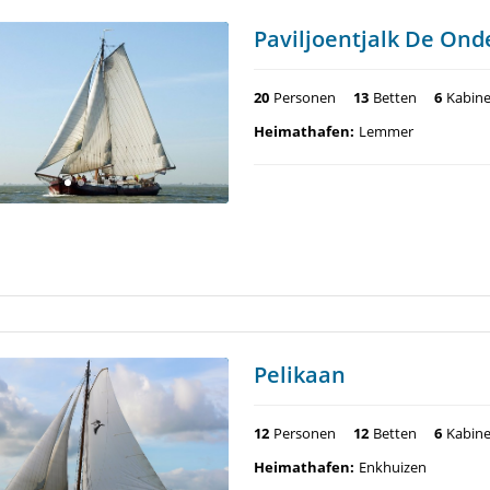
Paviljoentjalk De On
20
Personen
13
Betten
6
Kabin
Heimathafen:
Lemmer
Pelikaan
12
Personen
12
Betten
6
Kabin
Heimathafen:
Enkhuizen