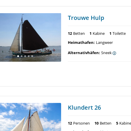
Trouwe Hulp
12
Betten
1
Kabine
1
Toilette
Heimathafen:
Langweer
Alternativhäfen:
Sneek
Klundert 26
12
Personen
10
Betten
5
Kabin