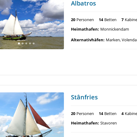
Albatros
20
Personen
14
Betten
7
Kabin
Heimathafen:
Monnickendam
Alternativhäfen:
Marken, Volend
Stânfries
20
Personen
14
Betten
4
Kabin
Heimathafen:
Stavoren