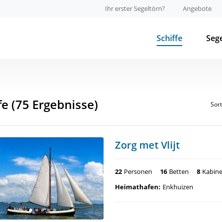
Ihr erster Segeltörn?
Angebote
Schiffe
Seg
fe
(75 Ergebnisse)
Sor
Zorg met Vlijt
22
Personen
16
Betten
8
Kabin
Heimathafen:
Enkhuizen