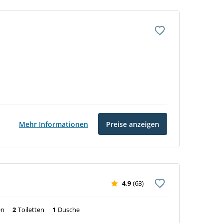
Mehr Informationen
Preise anzeigen
4,9
(63)
en
2
Toiletten
1
Dusche