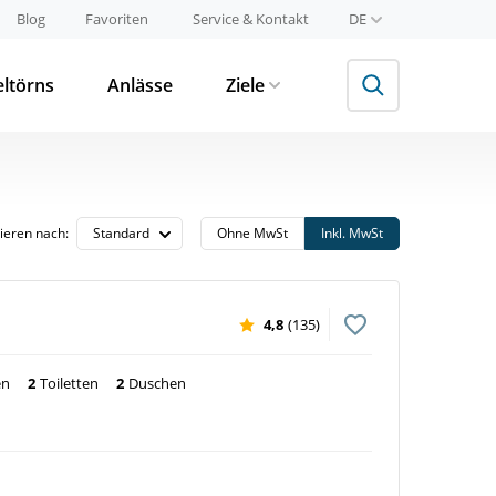
Blog
Favoriten
Service & Kontakt
DE
eltörns
Anlässe
Ziele
tieren nach:
Ohne MwSt
Inkl. MwSt
4,8
(135)
en
2
Toiletten
2
Duschen