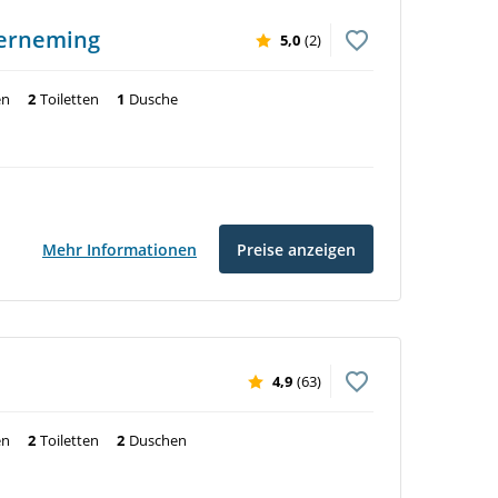
derneming
5,0
(2)
en
2
Toiletten
1
Dusche
Mehr Informationen
Preise anzeigen
4,9
(63)
en
2
Toiletten
2
Duschen