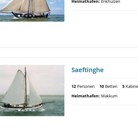
Heimathafen:
Enkhuizen
Saeftinghe
12
Personen
10
Betten
5
Kabin
Heimathafen:
Makkum