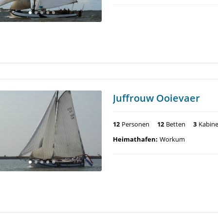
Juffrouw Ooievaer
12
Personen
12
Betten
3
Kabin
Heimathafen:
Workum