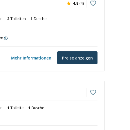
4,8
(4)
en
2
Toiletten
1
Dusche
am
Mehr Informationen
Preise anzeigen
en
1
Toilette
1
Dusche