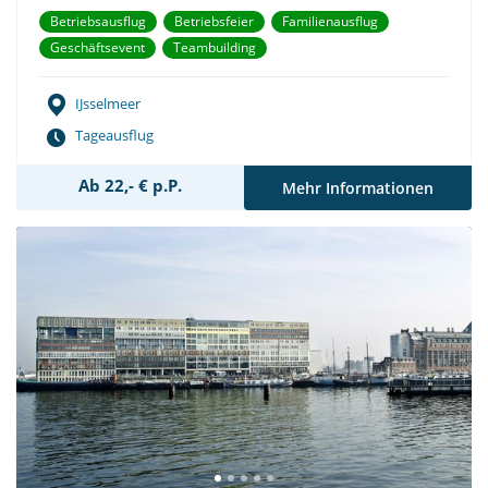
Betriebsausflug
Betriebsfeier
Familienausflug
Geschäftsevent
Teambuilding
IJsselmeer
Tageausflug
Ab 22,- € p.P.
Mehr Informationen