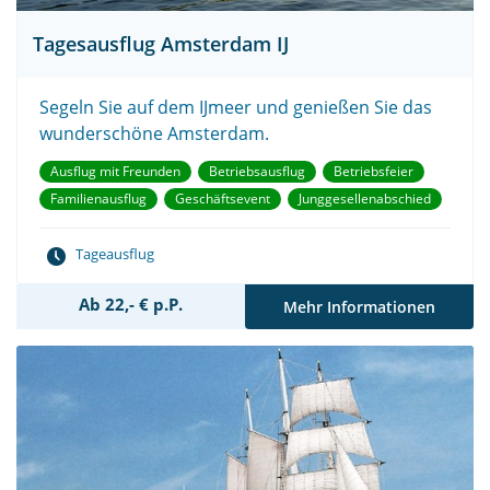
Tagesausflug Amsterdam IJ
Segeln Sie auf dem IJmeer und genießen Sie das
wunderschöne Amsterdam.
Ausflug mit Freunden
Betriebsausflug
Betriebsfeier
Familienausflug
Geschäftsevent
Junggesellenabschied
Tageausflug
Ab 22,- € p.P.
Mehr Informationen