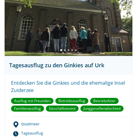
Tagesausflug zu den Ginkies auf Urk
Entdecken Sie die Ginkies und die ehemalige Insel
Zuiderzee
Ausflug mit Freunden
Betriebsausflug
Betriebsfeier
Familienausflug
Geschäftsevent
Junggesellenabschied
IJsselmeer
Tageausflug