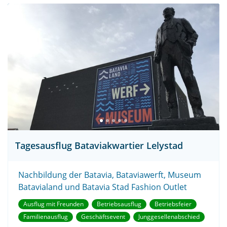
Tagesausflug Bataviakwartier Lelystad
Nachbildung der Batavia, Bataviawerft, Museum
Batavialand und Batavia Stad Fashion Outlet
Ausflug mit Freunden
Betriebsausflug
Betriebsfeier
Familienausflug
Geschäftsevent
Junggesellenabschied