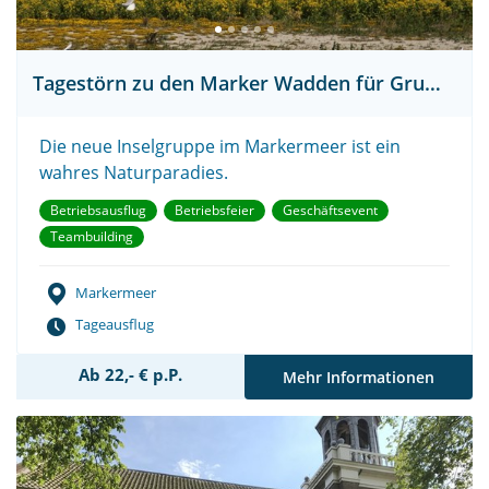
Tagestörn zu den Marker Wadden für Gruppen
Die neue Inselgruppe im Markermeer ist ein
wahres Naturparadies.
Betriebsausflug
Betriebsfeier
Geschäftsevent
Teambuilding
Markermeer
Tageausflug
Ab 22,- € p.P.
Mehr Informationen