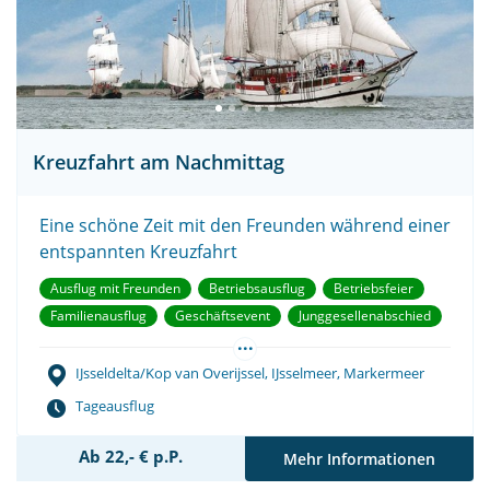
Kreuzfahrt am Nachmittag
Eine schöne Zeit mit den Freunden während einer
entspannten Kreuzfahrt
Ausflug mit Freunden
Betriebsausflug
Betriebsfeier
Familienausflug
Geschäftsevent
Junggesellenabschied
...
Teambuilding
IJsseldelta/Kop van Overijssel, IJsselmeer, Markermeer
Tageausflug
Ab 22,- € p.P.
Mehr Informationen