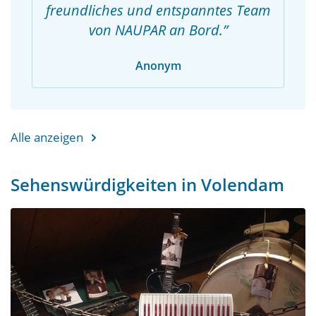
freundliches und entspanntes Team
von NAUPAR an Bord.
Anonym
Alle anzeigen
Sehenswürdigkeiten in Volendam