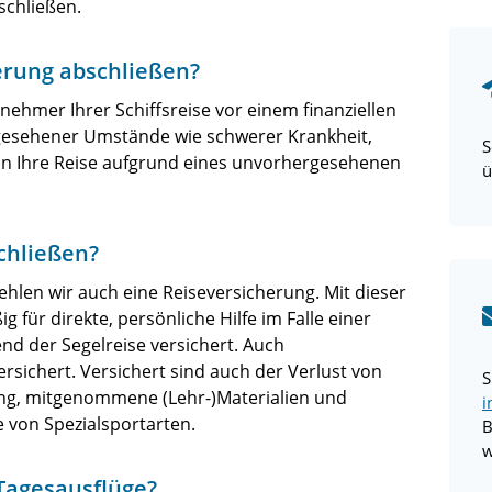
schließen.
erung abschließen?
lnehmer Ihrer Schiffsreise vor einem finanziellen
gesehener Umstände wie schwerer Krankheit,
S
enn Ihre Reise aufgrund eines unvorhergesehenen
ü
chließen?
ehlen wir auch eine Reiseversicherung. Mit dieser
für direkte, persönliche Hilfe im Falle einer
nd der Segelreise versichert. Auch
ersichert. Versichert sind auch der Verlust von
S
ung, mitgenommene (Lehr-)Materialien und
i
 von Spezialsportarten.
B
w
Tagesausflüge?