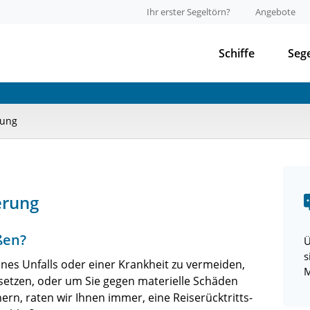
Ihr erster Segeltörn?
Angebote
Schiffe
Seg
rung
erung
ßen?
Ü
s
ines Unfalls oder einer Krankheit zu vermeiden,
M
usetzen, oder um Sie gegen materielle Schäden
rn, raten wir Ihnen immer, eine Reiserücktritts-