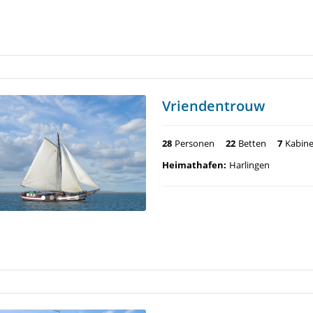
Vriendentrouw
28
Personen
22
Betten
7
Kabin
Heimathafen:
Harlingen