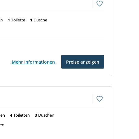
en
1
Toilette
1
Dusche
Mehr Informationen
Preise anzeigen
nen
4
Toiletten
3
Duschen
ven