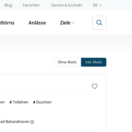
Blog
Favoriten
Service & Kontakt
DE
eltörns
Anlässe
Ziele
Ohne MwSt
Inkl. MwSt
nen
4
Toiletten
4
Duschen
stad Bataviahaven