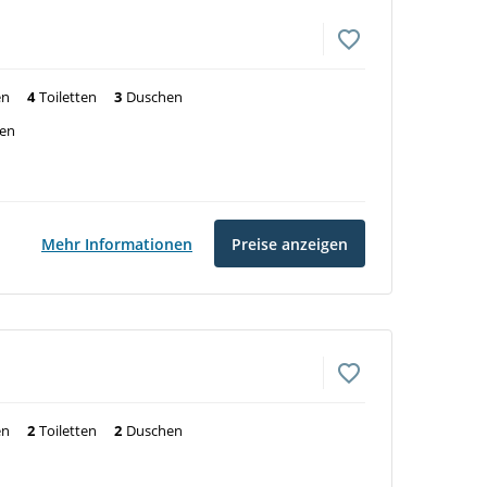
en
4
Toiletten
3
Duschen
ven
Mehr Informationen
Preise anzeigen
en
2
Toiletten
2
Duschen