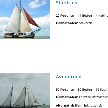
Stânfries
20
Personen
14
Betten
4
Kabin
Heimathafen:
Stavoren
Avondrood
50
Personen
30
Betten
10
Kabi
Heimathafen:
Lelystad Bataviaha
Alternativhäfen:
Enkhuizen