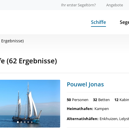
Ihr erster Segeltörn?
Angebote
Schiffe
Seg
2 Ergebnisse)
fe
(62 Ergebnisse)
Pouwel Jonas
50
Personen
32
Betten
12
Kabi
Heimathafen:
Kampen
Alternativhäfen:
Enkhuizen, Lely