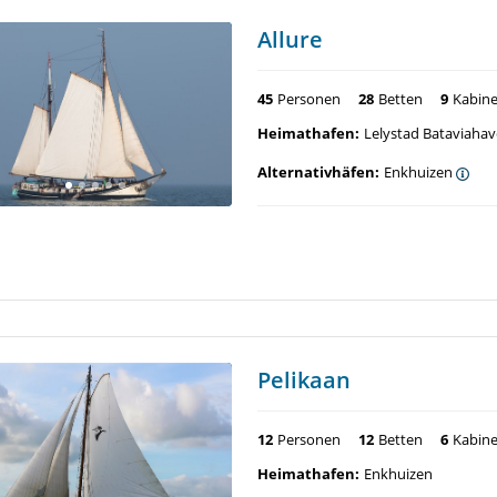
Allure
45
Personen
28
Betten
9
Kabin
Heimathafen:
Lelystad Bataviaha
Alternativhäfen:
Enkhuizen
Pelikaan
12
Personen
12
Betten
6
Kabin
Heimathafen:
Enkhuizen