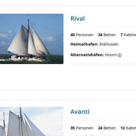
Rival
40
Personen
24
Betten
7
Kabin
Heimathafen:
Enkhuizen
Alternativhäfen:
Hoorn
Avanti
35
Personen
24
Betten
12
Kabi