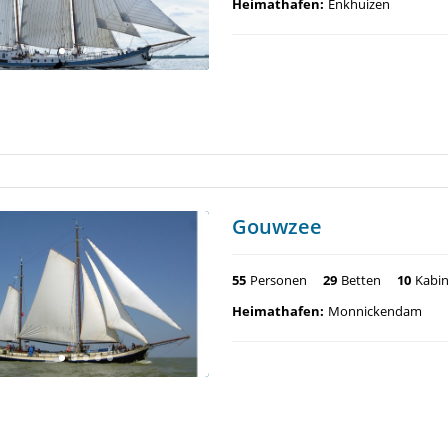
Heimathafen:
Enkhuizen
Gouwzee
55
Personen
29
Betten
10
Kabi
Heimathafen:
Monnickendam