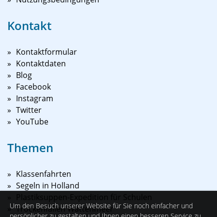
Kontakt
Kontaktformular
Kontaktdaten
Blog
Facebook
Instagram
Twitter
YouTube
Themen
Klassenfahrten
Segeln in Holland
Plastiksuppen-Expedition für Schulen
Um den Besuch unserer Website für Sie noch einfacher und
Trockenfallen Wattenmeer
persönlicher zu gestalten und Ihnen einen besseren Service zu