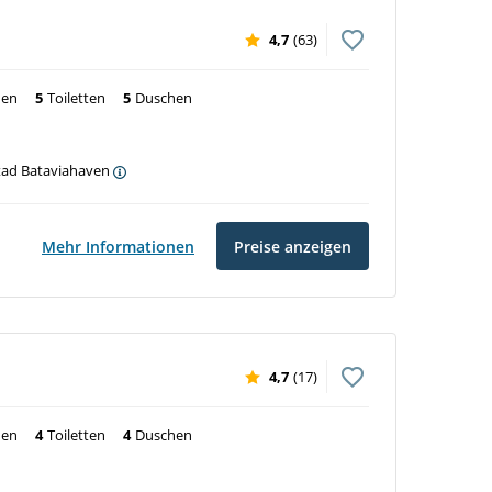
4,7
(63)
nen
5
Toiletten
5
Duschen
stad Bataviahaven
Mehr Informationen
Preise anzeigen
4,7
(17)
nen
4
Toiletten
4
Duschen