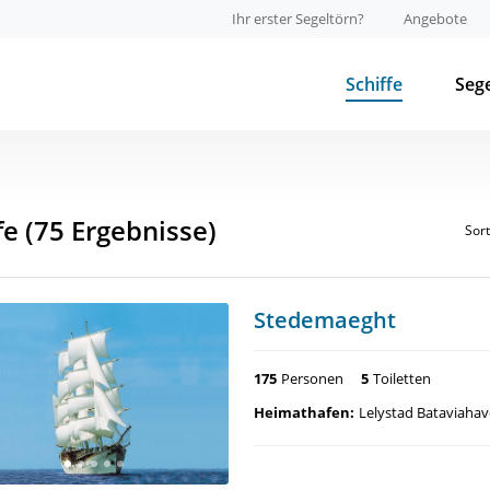
Ihr erster Segeltörn?
Angebote
Schiffe
Seg
fe
(75 Ergebnisse)
Sor
Stedemaeght
175
Personen
5
Toiletten
Heimathafen:
Lelystad Bataviaha