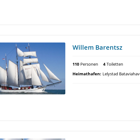
Willem Barentsz
110
Personen
4
Toiletten
Heimathafen:
Lelystad Bataviaha