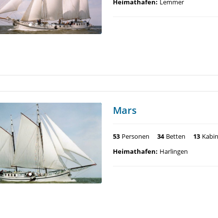
Heimathafen:
Lemmer
Mars
53
Personen
34
Betten
13
Kabi
Heimathafen:
Harlingen