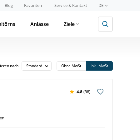
Blog
Favoriten
Service & Kontakt
DE
eltörns
Anlässe
Ziele
tieren nach:
Ohne MwSt
Inkl. MwSt
4,8
(38)
ven