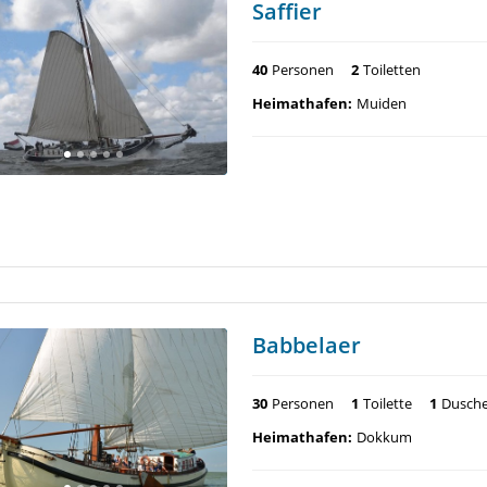
Saffier
40
Personen
2
Toiletten
Heimathafen:
Muiden
Babbelaer
30
Personen
1
Toilette
1
Dusch
Heimathafen:
Dokkum