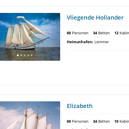
Vliegende Hollander
60
Personen
34
Betten
12
Kabi
Heimathafen:
Lemmer
Elizabeth
60
Personen
34
Betten
10
Kabi