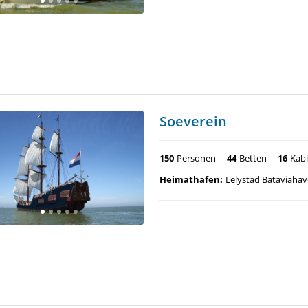
Soeverein
150
Personen
44
Betten
16
Kab
Heimathafen:
Lelystad Bataviaha