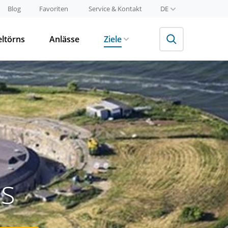
Blog
Favoriten
Service & Kontakt
DE
eltörns
Anlässe
Ziele
s