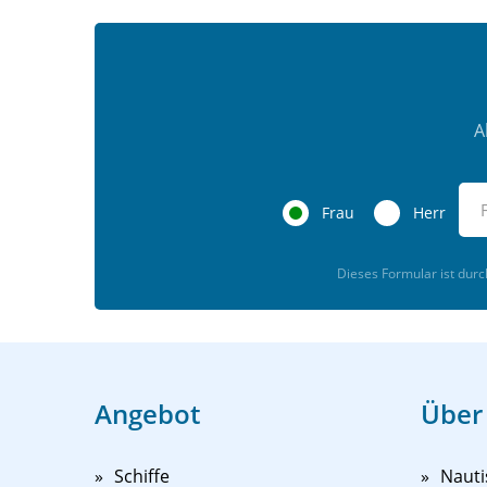
A
Frau
Herr
Dieses Formular ist dur
Angebot
Über
Schiffe
Nauti