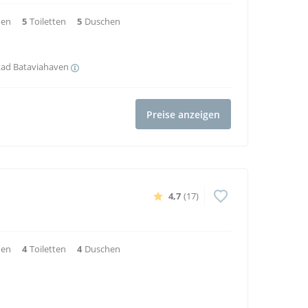
4,9
(75)
nen
4
Toiletten
4
Duschen
Preise anzeigen
6
Weiter