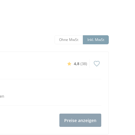
Ohne MwSt
Inkl. MwSt
4,8
(38)
ven
Preise anzeigen