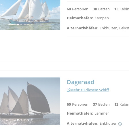
Hester
Mehr zu diesem Schiff
57
Personen
36
Betten
10
Kabi
Heimathafen:
Kampen
Zurück
1
2
3
4
5
Nicht gefunden was Sie suchen?