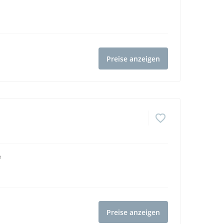
inen
17
Toiletten
15
Duschen
ven
Preise anzeigen
4,7
(63)
nen
5
Toiletten
5
Duschen
stad Bataviahaven