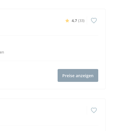
4,7
(33)
ven
Preise anzeigen
4,7
(52)