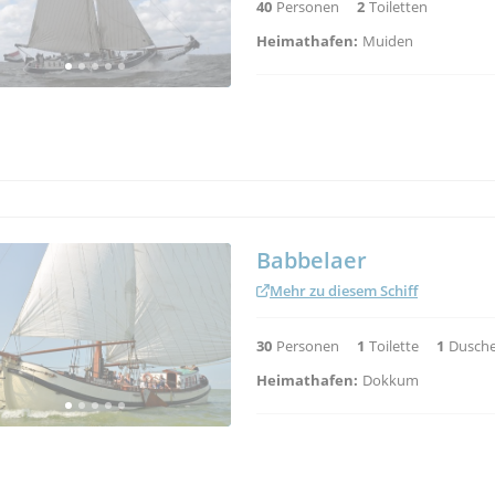
150
Personen
44
Betten
16
Kab
Heimathafen:
Lelystad Bataviaha
Utopia
Mehr zu diesem Schiff
60
Personen
38
Betten
13
Kabi
Heimathafen:
Kampen
Alternativhäfen:
Enkhuizen, Lely