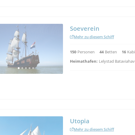
Dageraad
Mehr zu diesem Schiff
60
Personen
37
Betten
12
Kabi
Heimathafen:
Lemmer
Alternativhäfen:
Enkhuizen