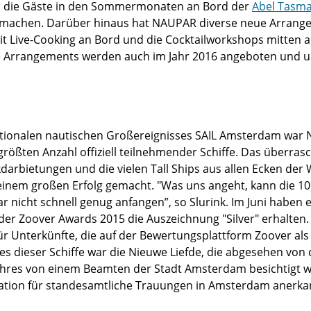
en die Gäste in den Sommermonaten an Bord der
Abel Tasm
machen. Darüber hinaus hat NAUPAR diverse neue Arrang
mit Live-Cooking an Bord und die Cocktailworkshops mitten 
 Arrangements werden auch im Jahr 2016 angeboten und um
tionalen nautischen Großereignisses SAIL Amsterdam war
 größten Anzahl offiziell teilnehmender Schiffe. Das überr
darbietungen und die vielen Tall Ships aus allen Ecken der 
einem großen Erfolg gemacht. "Was uns angeht, kann die 10
nicht schnell genug anfangen”, so Slurink. Im Juni haben el
 Zoover Awards 2015 die Auszeichnung "Silver" erhalten. 
für Unterkünfte, die auf der Bewertungsplattform Zoover als
es dieser Schiffe war die Nieuwe Liefde, die abgesehen von 
ahres von einem Beamten der Stadt Amsterdam besichtigt w
ocation für standesamtliche Trauungen in Amsterdam anerkan