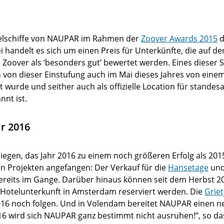
egelschiffe von NAUPAR im Rahmen der
Zoover Awards 2015
d
ei handelt es sich um einen Preis für Unterkünfte, die auf de
Zoover als ‘besonders gut’ bewertet werden. Eines dieser S
n von dieser Einstufung auch im Mai dieses Jahres von ein
 wurde und seither auch als offizielle Location für stande
nt ist.
r 2016
liegen, das Jahr 2016 zu einem noch größeren Erfolg als 20
n Projekten angefangen: Der Verkauf für die
Hansetage
und
 bereits im Gange. Darüber hinaus können seit dem Herbst 20
s Hotelunterkunft in Amsterdam reserviert werden. Die
Griet
16 noch folgen. Und in Volendam bereitet NAUPAR einen n
16 wird sich NAUPAR ganz bestimmt nicht ausruhen!”, so das 