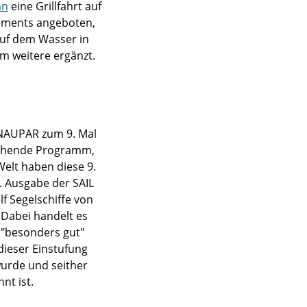
an
eine Grillfahrt auf
ements angeboten,
auf dem Wasser in
 weitere ergänzt.
 NAUPAR zum 9. Mal
aschende Programm,
Welt haben diese 9.
. Ausgabe der SAIL
f Segelschiffe von
Dabei handelt es
 "besonders gut"
dieser Einstufung
urde und seither
nt ist.