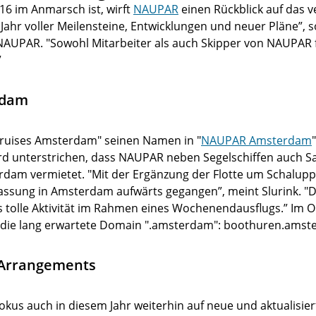
6 im Anmarsch ist, wirft
NAUPAR
einen Rückblick auf das v
 Jahr voller Meilensteine, Entwicklungen und neuer Pläne”, s
NAUPAR. "Sowohl Mitarbeiter als auch Skipper von NAUPAR f
”
rdam
Cruises Amsterdam" seinen Namen in "
NAUPAR Amsterdam
 unterstrichen, dass NAUPAR neben Segelschiffen auch S
rdam vermietet. "Mit der Ergänzung der Flotte um Schalup
rlassung in Amsterdam aufwärts gegangen”, meint Slurink. "
 tolle Aktivität im Rahmen eines Wochenendausflugs.” Im 
ie lang erwartete Domain ".amsterdam": boothuren.amst
 Arrangements
kus auch in diesem Jahr weiterhin auf neue und aktualisie