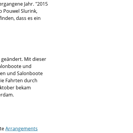
ergangene Jahr. "2015
o Pouwel Slurink,
inden, dass es ein
" geändert. Mit dieser
alonboote und
pen und Salonboote
Die Fahrten durch
Oktober bekam
erdam.
rte
Arrangements