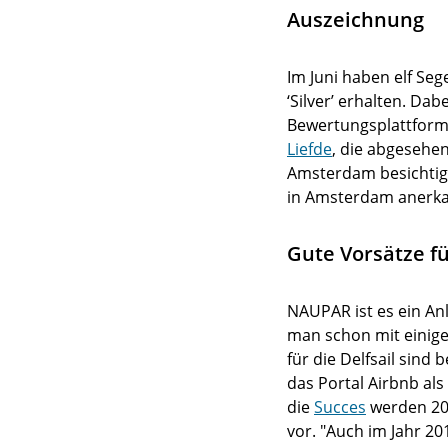
Auszeichnung
Im Juni haben elf S
‘Silver’ erhalten. Dab
Bewertungsplattform 
Liefde
, die abgesehe
Amsterdam besichtigt
in Amsterdam anerkan
Gute Vorsätze fü
NAUPAR ist es ein An
man schon mit einige
für die Delfsail sind
das Portal Airbnb al
die
Succes
werden 20
vor. "Auch im Jahr 20