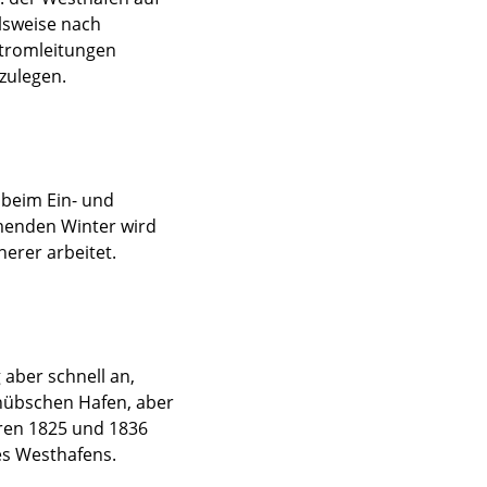
lsweise nach
Stromleitungen
zulegen.
 beim Ein- und
menden Winter wird
herer arbeitet.
 aber schnell an,
 hübschen Hafen, aber
ahren 1825 und 1836
es Westhafens.