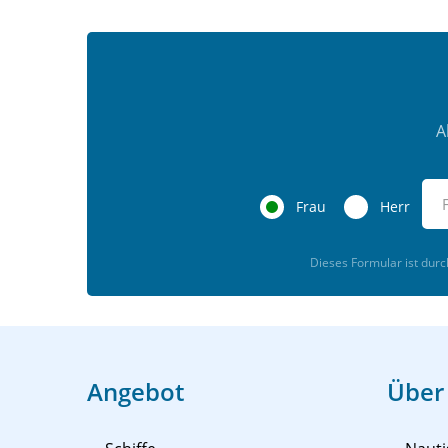
A
Frau
Herr
Dieses Formular ist dur
Angebot
Über