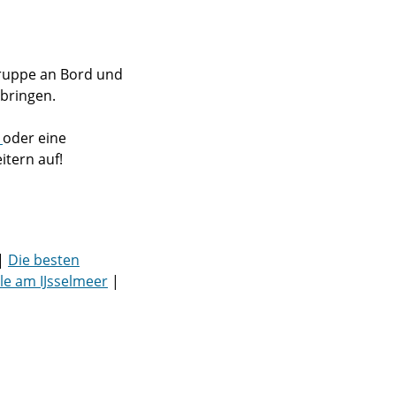
Gruppe an Bord und
rbringen.
g
oder eine
itern auf!
|
Die besten
ele am IJsselmeer
|