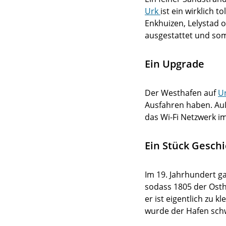
Urk
ist ein wirklich t
Enkhuizen, Lelystad 
ausgestattet und som
Ein Upgrade
Der Westhafen auf
U
Ausfahren haben. Au
das Wi-Fi Netzwerk im
Ein Stück Gesch
Im 19. Jahrhundert g
sodass 1805 der Osth
er ist eigentlich zu 
wurde der Hafen schw