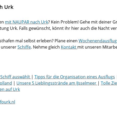
h Urk
men
mit NAUPAR nach Urk
? Kein Problem! Gehe mit deiner 
ung Urk. Falls gewünscht, könnt ihr hier auch die Nacht ve
thafen mal selbst erleben? Plane einen
Wochenendausflu
 unserer
Schiffe
. Nehme gleich
Kontakt
mit unseren Mitarbe
 Schiff auswählt
|
Tipps für die Organisation eines Ausflugs
olland
|
Unsere 5 Lieblingsstrände am IJsselmeer
|
Tolle Zi
ten auf Urk
fourk.nl