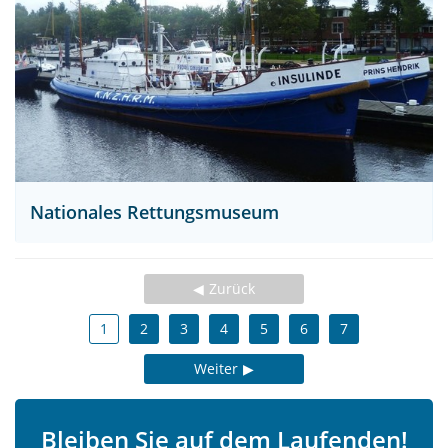
Nationales Rettungsmuseum
Zurück
1
2
3
4
5
6
7
Weiter
Bleiben Sie auf dem Laufenden!