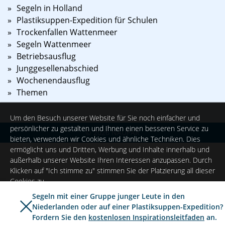
Segeln in Holland
Plastiksuppen-Expedition für Schulen
Trockenfallen Wattenmeer
Segeln Wattenmeer
Betriebsausflug
Junggesellenabschied
Wochenendausflug
Themen
Um den Besuch unserer Website für Sie noch einfacher und
persönlicher zu gestalten und Ihnen einen besseren Service zu
©
2026
NAUPAR
bieten, verwenden wir Cookies und ähnliche Techniken. Dies
ermöglicht uns und Dritten, Werbung und Inhalte innerhalb und
außerhalb unserer Website Ihren Interessen anzupassen. Durch
Klicken auf "Ich stimme zu" stimmen Sie der Platzierung all dieser
Cookies zu.
Segeln mit einer Gruppe junger Leute in den
Niederlanden oder auf einer Plastiksuppen-Expedition?
Ich stimme zu
Einstellungen
Fordern Sie den
kostenlosen Inspirationsleitfaden
an.