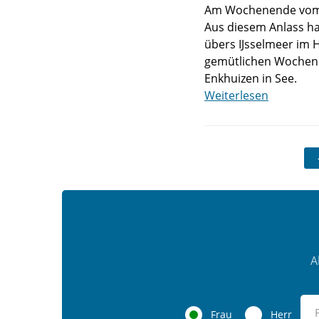
Am Wochenende vom 2.
Aus diesem Anlass ha
übers IJsselmeer im 
gemütlichen Wochenen
Enkhuizen in See.
Weiterlesen
A
Frau
Herr