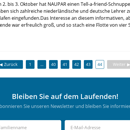
 bis 3. Oktober hat NAUPAR einen Tell-a-friend-Schnupper
ben sich zahlreiche niederländische und deutsche Lehrer z
Hafen eingefunden.Das Interesse an diesem informativen, 
de war erfreulich groß, und so stach eine Flotte von vier S
Zurück
1
…
40
41
42
43
44
Weiter
Bleiben Sie auf dem Laufenden!
bonnieren Sie unseren Newsletter und bleiben Sie informier