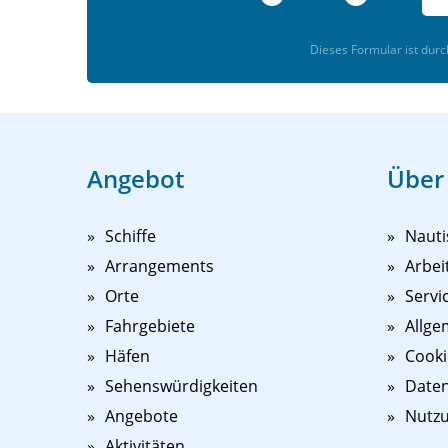
Dieses Formular ist dur
Angebot
Über
Schiffe
Nauti
Arrangements
Arbei
Orte
Servi
Fahrgebiete
Allge
Häfen
Cooki
Sehenswürdigkeiten
Daten
Angebote
Nutz
Aktivitäten