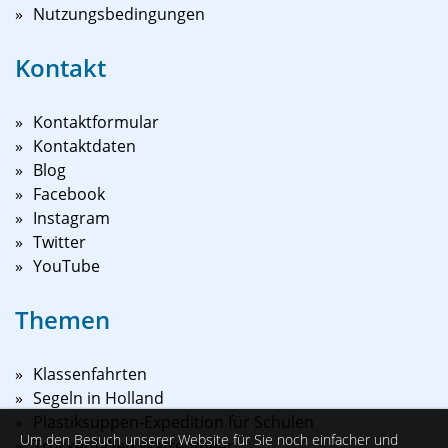
Nutzungsbedingungen
Kontakt
Kontaktformular
Kontaktdaten
Blog
Facebook
Instagram
Twitter
YouTube
Themen
Klassenfahrten
Segeln in Holland
Plastiksuppen-Expedition für Schulen
Um den Besuch unserer Website für Sie noch einfacher und
Trockenfallen Wattenmeer