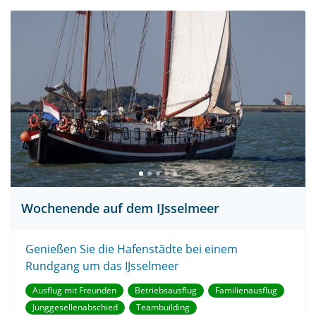
Wochenende auf dem IJsselmeer
Genießen Sie die Hafenstädte bei einem
Rundgang um das IJsselmeer
Ausflug mit Freunden
Betriebsausflug
Familienausflug
Junggesellenabschied
Teambuilding