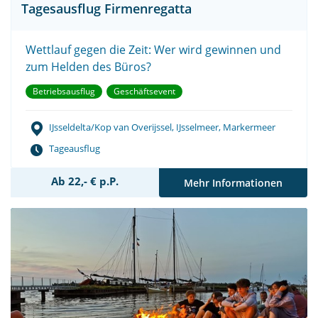
Tagesausflug Firmenregatta
Wettlauf gegen die Zeit: Wer wird gewinnen und
zum Helden des Büros?
Betriebsausflug
Geschäftsevent
IJsseldelta/Kop van Overijssel, IJsselmeer, Markermeer
Tageausflug
Ab 22,- € p.P.
Mehr Informationen