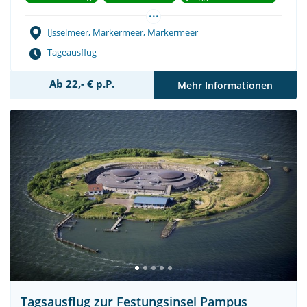
...
Teambuilding
IJsselmeer, Markermeer, Markermeer
Tageausflug
Ab 22,- € p.P.
Mehr Informationen
Tagsausflug zur Festungsinsel Pampus