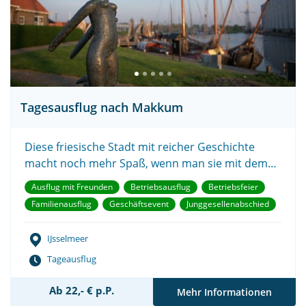
Tagesausflug nach Makkum
Diese friesische Stadt mit reicher Geschichte
macht noch mehr Spaß, wenn man sie mit dem
Schiff besucht.
Ausflug mit Freunden
Betriebsausflug
Betriebsfeier
Familienausflug
Geschäftsevent
Junggesellenabschied
IJsselmeer
Tageausflug
Ab 22,- € p.P.
Mehr Informationen