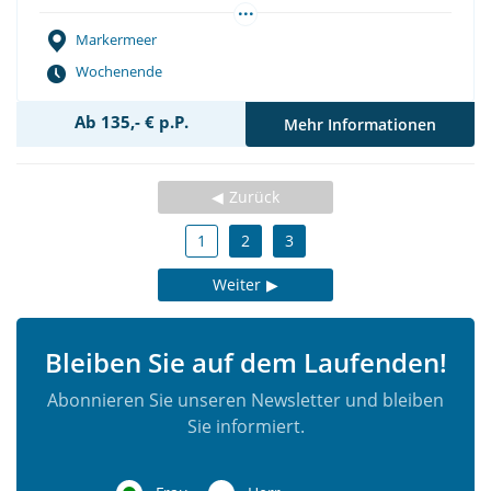
...
Junggesellenabschied
Teambuilding
Vereinsausflug
Markermeer
Wochenende
Ab 135,- € p.P.
Mehr Informationen
Zurück
1
2
3
Weiter
Bleiben Sie auf dem Laufenden!
Abonnieren Sie unseren Newsletter und bleiben
Sie informiert.