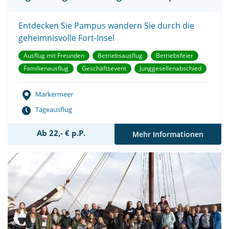
Entdecken Sie Pampus wandern Sie durch die
geheimnisvolle Fort-Insel
Ausflug mit Freunden
Betriebsausflug
Betriebsfeier
Familienausflug
Geschäftsevent
Junggesellenabschied
Markermeer
Tageausflug
Ab 22,- € p.P.
Mehr Informationen