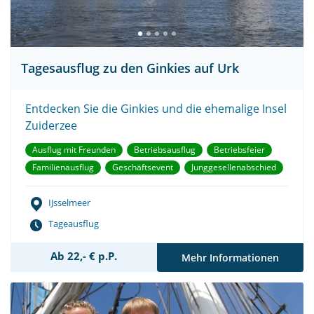
Tagesausflug zu den Ginkies auf Urk
Entdecken Sie die Ginkies und die ehemalige Insel
Zuiderzee
Ausflug mit Freunden
Betriebsausflug
Betriebsfeier
Familienausflug
Geschäftsevent
Junggesellenabschied
IJsselmeer
Tageausflug
Ab 22,- € p.P.
Mehr Informationen