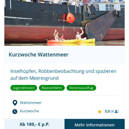
Kurzwoche Wattenmeer
Inselhüpfen, Robbenbeobachtung und spazieren
auf dem Meeresgrund
Jugendreisen
Klassenfahrt
Vereinsausflug
Wattenmeer
Kurzwoche
5,0
(4
)
Ab 180,- € p.P.
Mehr Informationen