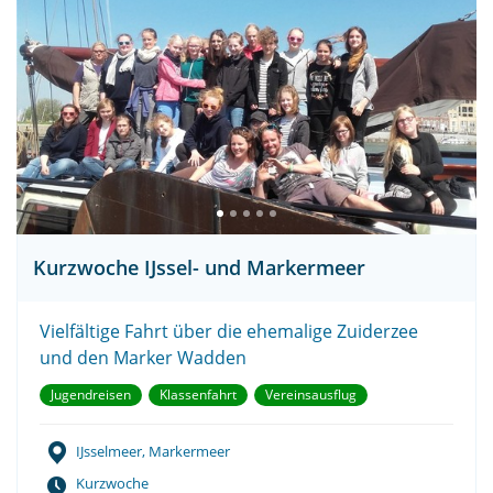
Kurzwoche IJssel- und Markermeer
Vielfältige Fahrt über die ehemalige Zuiderzee
und den Marker Wadden
Jugendreisen
Klassenfahrt
Vereinsausflug
IJsselmeer, Markermeer
Kurzwoche