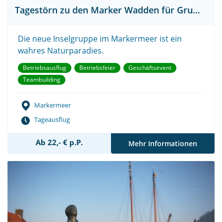
Tagestörn zu den Marker Wadden für Gruppen
Die neue Inselgruppe im Markermeer ist ein
wahres Naturparadies.
Betriebsausflug
Betriebsfeier
Geschäftsevent
Teambuilding
Markermeer
Tageausflug
Ab 22,- € p.P.
Mehr Informationen