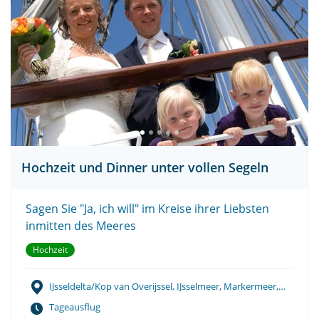
Hochzeit und Dinner unter vollen Segeln
Sagen Sie "Ja, ich will" im Kreise ihrer Liebsten
inmitten des Meeres
Hochzeit
IJsseldelta/Kop van Overijssel, IJsselmeer, Markermeer,
Wattenmeer
Tageausflug