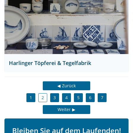
Harlinger Töpferei & Tegelfabrik
Zurück
1
2
3
4
5
6
7
Weiter
Bleiben Sie auf dem Laufenden!