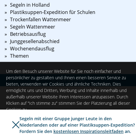
Segeln in Holland
Plastiksuppen-Expedition für Schulen
Trockenfallen Wattenmeer
Segeln Wattenmeer
Betriebsausflug
Junggesellenabschied
Wochenendausflug
Themen
Um den Besuch unserer Website für Sie noch einfacher und
persönlicher zu gestalten und Ihnen einen besseren Service zu
©
2026
NAUPAR
bieten, verwenden wir Cookies und ähnliche Techniken. Dies
ermöglicht uns und Dritten, Werbung und Inhalte innerhalb und
außerhalb unserer Website Ihren Interessen anzupassen. Durch
Klicken auf "Ich stimme zu" stimmen Sie der Platzierung all dieser
Cookies zu.
Segeln mit einer Gruppe junger Leute in den
Niederlanden oder auf einer Plastiksuppen-Expedition?
Ich stimme zu
Einstellungen
Fordern Sie den
kostenlosen Inspirationsleitfaden
an.