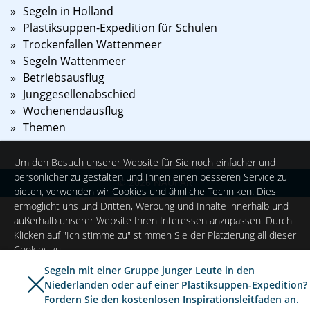
Segeln in Holland
Plastiksuppen-Expedition für Schulen
Trockenfallen Wattenmeer
Segeln Wattenmeer
Betriebsausflug
Junggesellenabschied
Wochenendausflug
Themen
Um den Besuch unserer Website für Sie noch einfacher und
persönlicher zu gestalten und Ihnen einen besseren Service zu
©
2026
NAUPAR
bieten, verwenden wir Cookies und ähnliche Techniken. Dies
ermöglicht uns und Dritten, Werbung und Inhalte innerhalb und
außerhalb unserer Website Ihren Interessen anzupassen. Durch
Klicken auf "Ich stimme zu" stimmen Sie der Platzierung all dieser
Cookies zu.
Segeln mit einer Gruppe junger Leute in den
Niederlanden oder auf einer Plastiksuppen-Expedition?
Ich stimme zu
Einstellungen
Fordern Sie den
kostenlosen Inspirationsleitfaden
an.