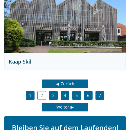
Kaap Skil
Zurück
1
2
3
4
5
6
7
Weiter
Bleiben Sie auf dem Laufenden!