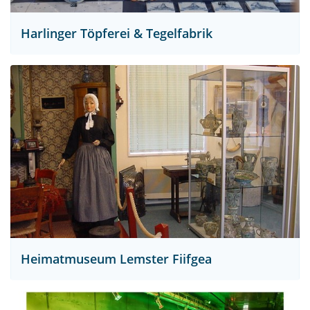
Harlinger Töpferei & Tegelfabrik
Heimatmuseum Lemster Fiifgea