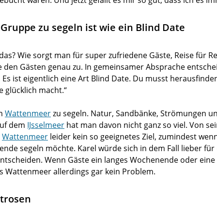
bucht waren. Und jetzt gefällt es mir so gut, dass ich es 
Gruppe zu segeln ist wie ein Blind Date
as? Wie sorgt man für super zufriedene Gäste, Reise für Rei
öre den Gästen genau zu. In gemeinsamer Absprache entschei
Es ist eigentlich eine Art Blind Date. Du musst herausfinde
e glücklich macht.“
em
Wattenmeer
zu segeln. Natur, Sandbänke, Strömungen un
 Auf dem
IJsselmeer
hat man davon nicht ganz so viel. Von s
s
Wattenmeer
leider kein so geeignetes Ziel, zumindest wen
nde segeln möchte. Karel würde sich in dem Fall lieber für
 entscheiden. Wenn Gäste ein langes Wochenende oder eine
s Wattenmeer allerdings gar kein Problem.
trosen