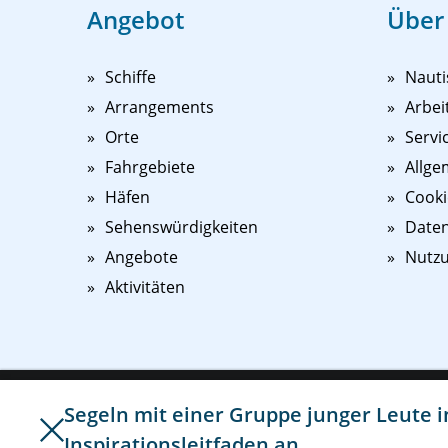
Angebot
Über
Schiffe
Nauti
Arrangements
Arbei
Orte
Servi
Fahrgebiete
Allge
Häfen
Cooki
Sehenswürdigkeiten
Daten
Angebote
Nutz
Aktivitäten
Um den Besuch unserer Website für Sie noch einfacher un
Segeln mit einer Gruppe junger Leute 
verwenden wir Cookies und ähnliche Techniken. Dies ermö
Inspirationsleitfaden
an.
©
2026
NAUPAR
unserer Website Ihren Interessen anzupassen. Durch Klick