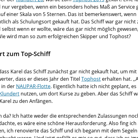
rd nur vergeben, wenn ein besonders hohes Maß an Service 
auf einer Skala von 5 Sternen. Das ist bemerkenswert, wen
entlich als Schulungsort gekauft hat. Das Schiff war gar nich
 selbst wenn er wollte, wäre das gar nicht möglich gewesen
Wie wird man so zum erfolgreichen Skipper und Tophost?
t zum Top-Schiff
s Karel das Schiff zunächst gar nicht gekauft hat, um mit 
ter, dass er dieses Jahr den Titel
Tophost
erhalten hat. ,,A
s in der
NAUPAR-Flotte
. Eigentlich hatte ich nicht geplant, es
Klundert
nutzen, um dort Kurse zu geben. Aber das Schiff w
o Karel zu den Anfängen.
n da? Ich hatte weder die entsprechenden Zulassungen noch
dachte, es wäre eine schöne Herausforderung. Also fing ich
n, ich renovierte das Schiff und ich begann mit dem Segeln