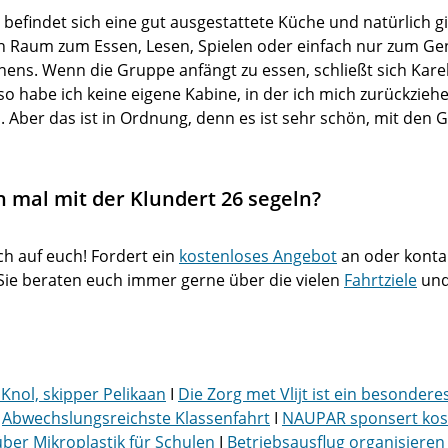
befindet sich eine gut ausgestattete Küche und natürlich g
 Raum zum Essen, Lesen, Spielen oder einfach nur zum Gen
ns. Wenn die Gruppe anfängt zu essen, schließt sich Karel of
also habe ich keine eigene Kabine, in der ich mich zurückzie
 Aber das ist in Ordnung, denn es ist sehr schön, mit den 
h mal mit der Klundert 26 segeln?
ch auf euch! Fordert ein
kostenloses Angebot
an oder kontak
 Sie beraten euch immer gerne über die vielen
Fahrtziele
un
Knol, skipper Pelikaan
I
Die Zorg met Vlijt ist ein besonderes
I
Abwechslungsreichste Klassenfahrt
I
NAUPAR sponsert kos
über Mikroplastik für Schulen
I
Betriebsausflug organisieren