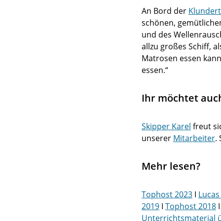
An Bord der
Klundert
schönen, gemütlichen
und des Wellenrausche
allzu großes Schiff, 
Matrosen essen kann.
essen.“
Ihr möchtet auc
Skipper Karel
freut si
unserer
Mitarbeiter
.
Mehr lesen?
Tophost 2023
I
Lucas 
2019
I
Tophost 2018
Unterrichtsmaterial 