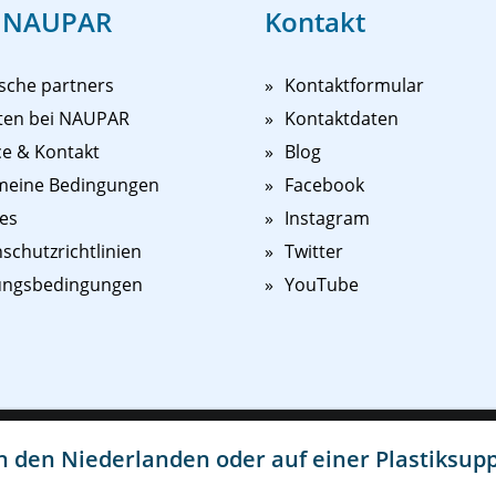
 NAUPAR
Kontakt
sche partners
Kontaktformular
ten bei NAUPAR
Kontaktdaten
ce & Kontakt
Blog
meine Bedingungen
Facebook
es
Instagram
schutzrichtlinien
Twitter
ungsbedingungen
YouTube
d persönlicher zu gestalten und Ihnen einen besseren Service zu biet
in den Niederlanden oder auf einer Plastiksup
glicht uns und Dritten, Werbung und Inhalte innerhalb und außerhalb
en auf "Ich stimme zu" stimmen Sie der Platzierung all dieser Cookies 