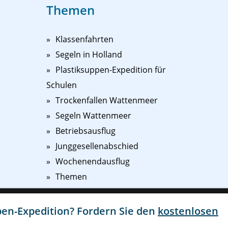
Themen
Klassenfahrten
Segeln in Holland
Plastiksuppen-Expedition für
Schulen
Trockenfallen Wattenmeer
Segeln Wattenmeer
Betriebsausflug
Junggesellenabschied
Wochenendausflug
Themen
en,
pen-Expedition? Fordern Sie den
kostenlosen
Ich stimme zu
Einstellungen
zu.