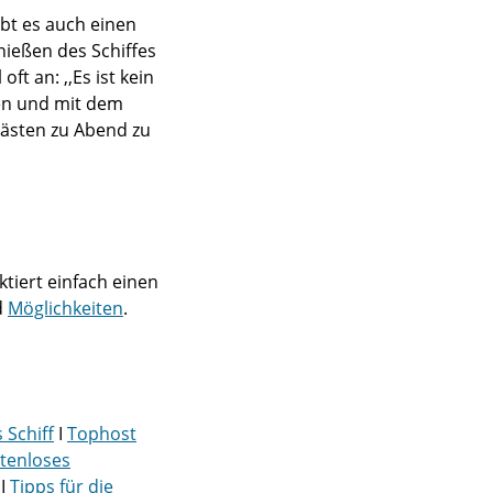
ibt es auch einen
ießen des Schiffes
t an: ,,Es ist kein
hen und mit dem
Gästen zu Abend zu
tiert einfach einen
d
Möglichkeiten
.
 Schiff
I
Tophost
tenloses
I
Tipps für die