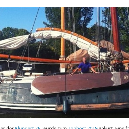
per der
Klundert 26
, wurde zum
Tophost 2019
gekürt. Eine f