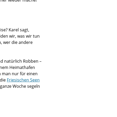
immer wieder mache!“
se? Karel sagt,
den wir, was wir tun
n, wer die andere
d natürlich Robben –
einem Heimathafen
n man nur für einen
 die
Friesischen Seen
 ganze Woche segeln