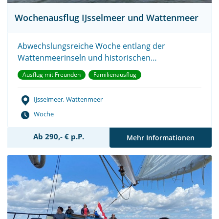
Wochenausflug IJsselmeer und Wattenmeer
Abwechslungsreiche Woche entlang der
Wattenmeerinseln und historischen
Hafenstädten.
Ausflug mit Freunden
Familienausflug
IJsselmeer, Wattenmeer
Woche
Ab 290,- € p.P.
Mehr Informationen