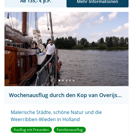
Ab 135,- € p.P.
Mehr Informationen
Wochenausflug durch den Kop van Overijssel
Malerische Städte, schöne Natur und die
Weerribben-Wieden in Holland
Ausflug mit Freunden
Familienausflug