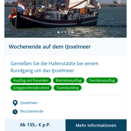
Wochenende auf dem IJsselmeer
Genießen Sie die Hafenstädte bei einem
Rundgang um das IJsselmeer
Ausflug mit Freunden
Betriebsausflug
Familienausflug
Junggesellenabschied
Teambuilding
IJsselmeer
Wochenende
Ab 135,- € p.P.
Mehr Informationen