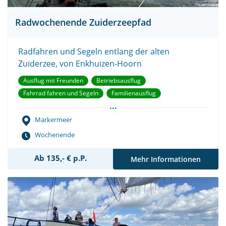
Radwochenende Zuiderzeepfad
Radfahren und Segeln entlang der alten
Zuiderzee, von Enkhuizen-Hoorn
Ausflug mit Freunden
Betriebsausflug
Fahrrad fahren und Segeln
Familienausflug
...
Junggesellenabschied
Teambuilding
Vereinsausflug
Markermeer
Wochenende
Ab 135,- € p.P.
Mehr Informationen