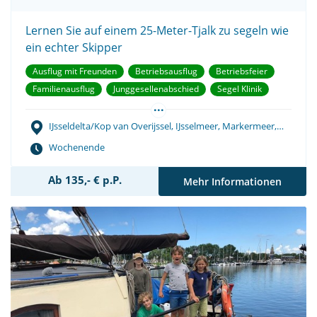
Lernen Sie auf einem 25-Meter-Tjalk zu segeln wie
ein echter Skipper
Ausflug mit Freunden
Betriebsausflug
Betriebsfeier
Familienausflug
Junggesellenabschied
Segel Klinik
...
Segelwettbewerb
Teambuilding
Vereinsausflug
IJsseldelta/Kop van Overijssel, IJsselmeer, Markermeer,
Wattenmeer
Wochenende
Ab 135,- € p.P.
Mehr Informationen