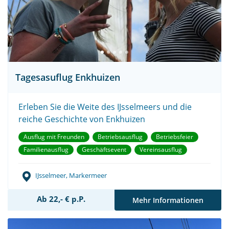
Tagesasuflug Enkhuizen
Erleben Sie die Weite des IJsselmeers und die
reiche Geschichte von Enkhuizen
Ausflug mit Freunden
Betriebsausflug
Betriebsfeier
Familienausflug
Geschäftsevent
Vereinsausflug
IJsselmeer, Markermeer
Ab 22,- € p.P.
Mehr Informationen