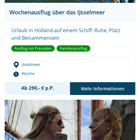
Wochenausflug über das IJsselmeer
Urlaub in Holland auf einem Schiff: Ruhe, Platz
und Beisammensein
Ausflug mit Freunden
Familienausflug
IJsselmeer
Woche
Ab 290,- € p.P.
Mehr Informationen