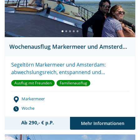
Wochenausflug Markermeer und Amsterdam
Segeltörn Markermeer und Amsterdam:
abwechslungsreich, entspannend und
erlebnisreich!
Ausflug mit Freunden
Familienausflug
Markermeer
Woche
Ab 290,- € p.P.
Mehr Informationen