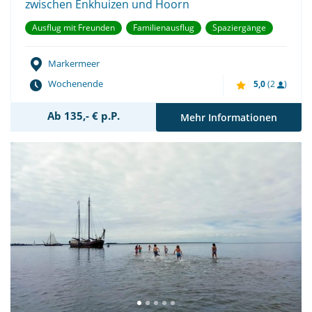
zwischen Enkhuizen und Hoorn
Ausflug mit Freunden
Familienausflug
Spaziergänge
Markermeer
Wochenende
5,0
(2
)
Ab 135,- € p.P.
Mehr Informationen