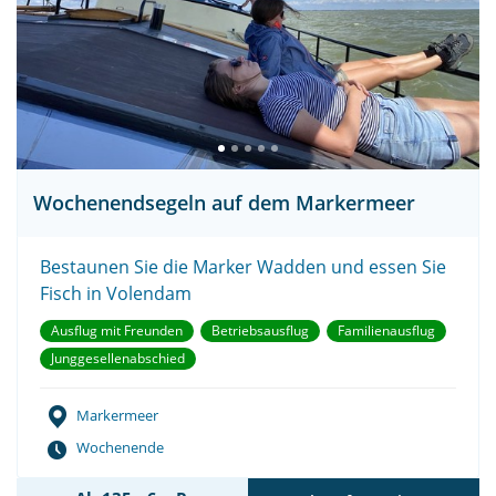
Wochenendsegeln auf dem Markermeer
Bestaunen Sie die Marker Wadden und essen Sie
Fisch in Volendam
Ausflug mit Freunden
Betriebsausflug
Familienausflug
Junggesellenabschied
Markermeer
Wochenende