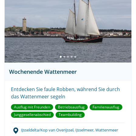
Wochenende Wattenmeer
Entdecken Sie faule Robben, während Sie durch
das Wattenmeer segeln
Ausflug mit Freunden
Betriebsausflug
Familienausflug
Junggesellenabschied
Teambuilding
IJsseldelta/Kop van Overijssel, IJsselmeer, Wattenmeer