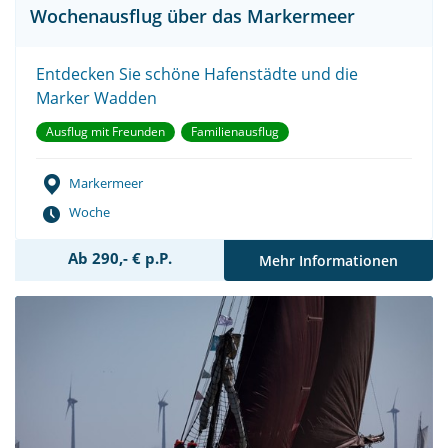
Wochenausflug über das Markermeer
Entdecken Sie schöne Hafenstädte und die
Marker Wadden
Ausflug mit Freunden
Familienausflug
Markermeer
Woche
Ab 290,- € p.P.
Mehr Informationen