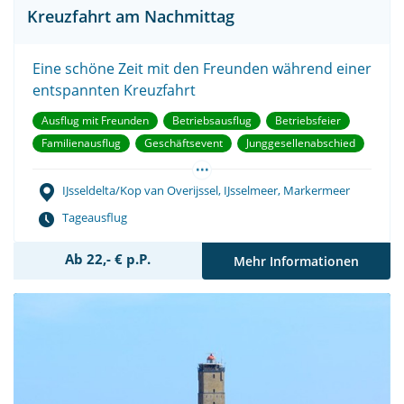
Kreuzfahrt am Nachmittag
Eine schöne Zeit mit den Freunden während einer
entspannten Kreuzfahrt
Ausflug mit Freunden
Betriebsausflug
Betriebsfeier
Familienausflug
Geschäftsevent
Junggesellenabschied
...
Teambuilding
IJsseldelta/Kop van Overijssel, IJsselmeer, Markermeer
Tageausflug
Ab 22,- € p.P.
Mehr Informationen