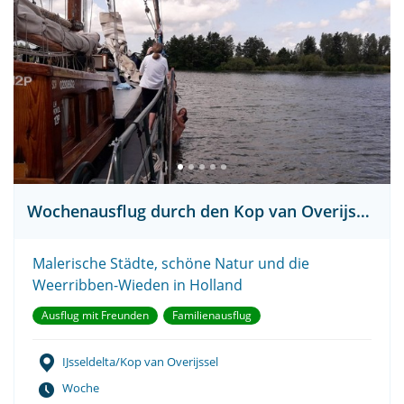
Wochenausflug durch den Kop van Overijssel
Malerische Städte, schöne Natur und die
Weerribben-Wieden in Holland
Ausflug mit Freunden
Familienausflug
IJsseldelta/Kop van Overijssel
Woche