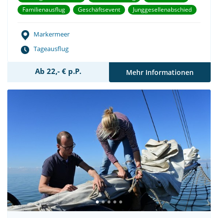
Familienausflug
Geschäftsevent
Junggesellenabschied
Markermeer
Tageausflug
Ab 22,- € p.P.
Mehr Informationen