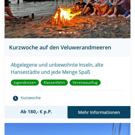
Kurzwoche auf den Veluwerandmeeren
Abgelegene und unbewohnte Inseln, alte
Hansestädte und jede Menge Spaß
Jugendreisen
Klassenfahrt
Vereinsausflug
Kurzwoche
Ab 180,- € p.P.
Mehr Informationen