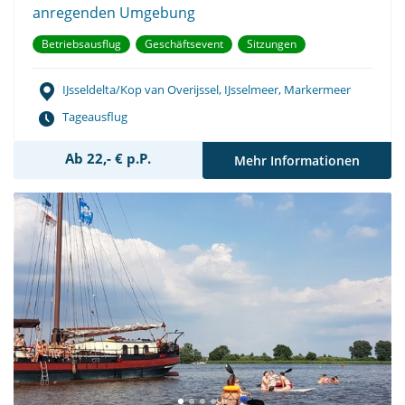
anregenden Umgebung
Betriebsausflug
Geschäftsevent
Sitzungen
IJsseldelta/Kop van Overijssel, IJsselmeer, Markermeer
Tageausflug
Ab 22,- € p.P.
Mehr Informationen