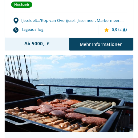
Hochzeit
IJsseldelta/Kop van Overijssel, IJsselmeer, Markermeer,
Wattenmeer
Tageausflug
5,0
(2
)
Ab 5000,- €
Mehr Informationen