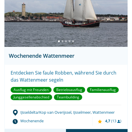
Wochenende Wattenmeer
Entdecken Sie faule Robben, während Sie durch
das Wattenmeer segeln
Ausflug mit Freunden
Betriebsausflug
Familienausflug
Junggesellenabschied
Teambuilding
IJsseldelta/Kop van Overijssel, IJsselmeer, Wattenmeer
Wochenende
4,7
(13
)