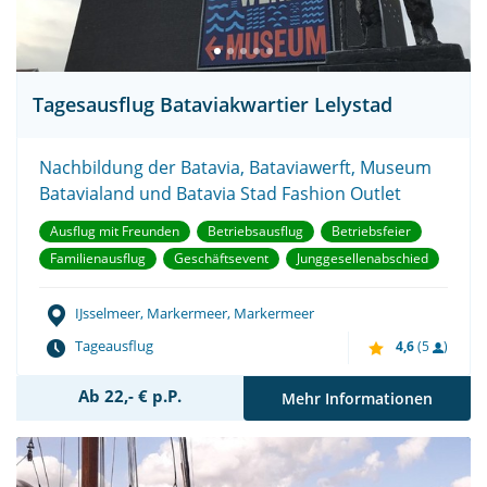
Tagesausflug Bataviakwartier Lelystad
Nachbildung der Batavia, Bataviawerft, Museum
Batavialand und Batavia Stad Fashion Outlet
Ausflug mit Freunden
Betriebsausflug
Betriebsfeier
Familienausflug
Geschäftsevent
Junggesellenabschied
IJsselmeer, Markermeer, Markermeer
Tageausflug
4,6
(5
)
Ab 22,- € p.P.
Mehr Informationen