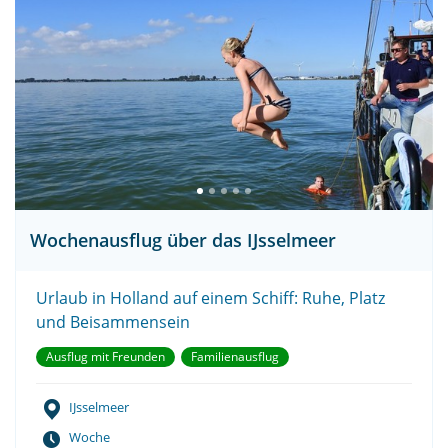
Wochenausflug über das IJsselmeer
Urlaub in Holland auf einem Schiff: Ruhe, Platz
und Beisammensein
Ausflug mit Freunden
Familienausflug
IJsselmeer
Woche