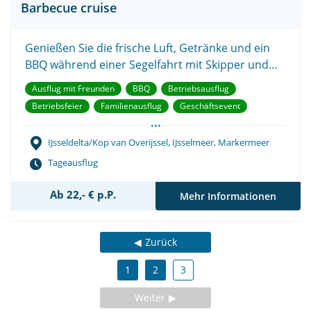
Barbecue cruise
Genießen Sie die frische Luft, Getränke und ein
BBQ während einer Segelfahrt mit Skipper und
seiner Crew in den Niederlanden.
Ausflug mit Freunden
BBQ
Betriebsausflug
Betriebsfeier
Familienausflug
Geschäftsevent
...
Junggesellenabschied
Teambuilding
IJsseldelta/Kop van Overijssel, IJsselmeer, Markermeer
Tageausflug
Ab 22,- € p.P.
Mehr Informationen
Zurück
1
2
3
Weiter