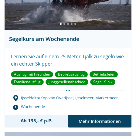
Segelkurs am Wochenende
Lernen Sie auf einem 25-Meter-Tjalk zu segeln wie
ein echter Skipper
Ausflug mit Freunden
Betriebsausflug
Betriebsfeier
Familienausflug
Junggesellenabschied
Segel Klinik
...
Segelwettbewerb
Teambuilding
Vereinsausflug
IJsseldelta/Kop van Overijssel, IJsselmeer, Markermeer,
Wattenmeer
Wochenende
Ab 135,- € p.P.
Mehr Informationen