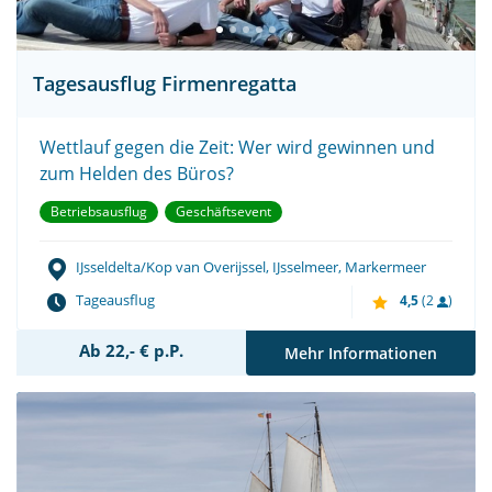
Tagesausflug Firmenregatta
Wettlauf gegen die Zeit: Wer wird gewinnen und
zum Helden des Büros?
Betriebsausflug
Geschäftsevent
IJsseldelta/Kop van Overijssel, IJsselmeer, Markermeer
Tageausflug
4,5
(2
)
Ab 22,- € p.P.
Mehr Informationen