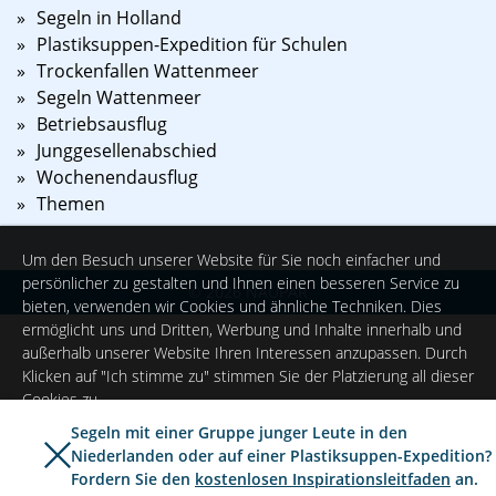
Segeln in Holland
Plastiksuppen-Expedition für Schulen
Trockenfallen Wattenmeer
Segeln Wattenmeer
Betriebsausflug
Junggesellenabschied
Wochenendausflug
Themen
Um den Besuch unserer Website für Sie noch einfacher und
persönlicher zu gestalten und Ihnen einen besseren Service zu
©
2026
NAUPAR
bieten, verwenden wir Cookies und ähnliche Techniken. Dies
ermöglicht uns und Dritten, Werbung und Inhalte innerhalb und
außerhalb unserer Website Ihren Interessen anzupassen. Durch
Klicken auf "Ich stimme zu" stimmen Sie der Platzierung all dieser
Cookies zu.
Segeln mit einer Gruppe junger Leute in den
Niederlanden oder auf einer Plastiksuppen-Expedition?
Ich stimme zu
Einstellungen
Fordern Sie den
kostenlosen Inspirationsleitfaden
an.