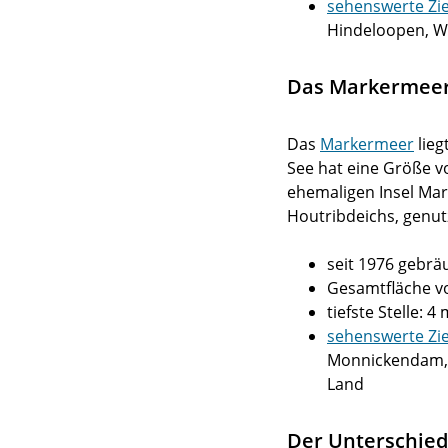
sehenswerte Zie
Hindeloopen, 
Das Markermee
Das
Markermeer
lieg
See hat eine Größe v
ehemaligen Insel Mar
Houtribdeichs, genutz
seit 1976 gebr
Gesamtfläche v
tiefste Stelle: 4
sehenswerte Zie
Monnickendam, 
Land
Der Unterschied 