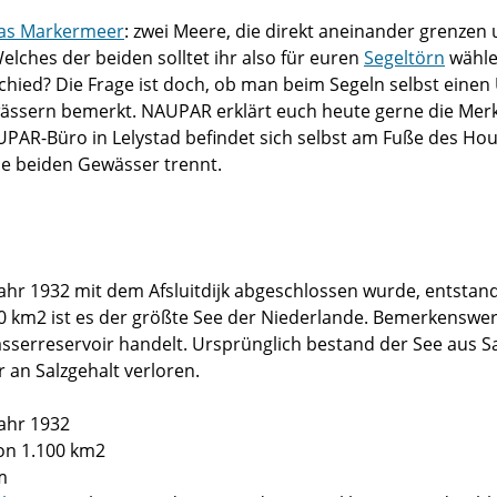
das Markermeer
: zwei Meere, die direkt aneinander grenzen
elches der beiden solltet ihr also für euren
Segeltörn
wähle
schied? Die Frage ist doch, ob man beim Segeln selbst einen
ässern bemerkt. NAUPAR erklärt euch heute gerne die Mer
UPAR-Büro in Lelystad befindet sich selbst am Fuße des Hou
die beiden Gewässer trennt.
 Jahr 1932 mit dem Afsluitdijk abgeschlossen wurde, entstan
 km2 ist es der größte See der Niederlande. Bemerkenswert 
sserreservoir handelt. Ursprünglich bestand der See aus Sa
 an Salzgehalt verloren.
ahr 1932
on 1.100 km2
 m