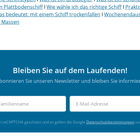
in Plattbodenschiff
I
Wie wähle ich das richtige Schiff
I
Prakt
s bedeutet: mit einem Schiff trockenfallen
I
Wochenendausf
er Massen
Bleiben Sie auf dem Laufenden!
bonnieren Sie unseren Newsletter und bleiben Sie informier
ch reCAPTCHA geschützt und es gelten die Google
Datenschutzbestimmungen
un