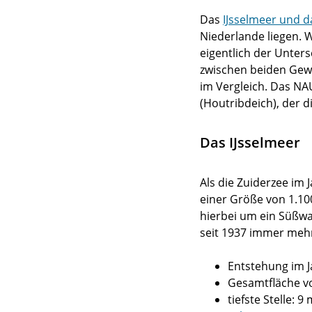
Das
IJsselmeer und 
Niederlande liegen. W
eigentlich der Unter
zwischen beiden Gew
im Vergleich. Das NA
(Houtribdeich), der 
Das IJsselmeer
Als die Zuiderzee im
einer Größe von 1.100
hierbei um ein Süßwa
seit 1937 immer mehr
Entstehung im J
Gesamtfläche v
tiefste Stelle: 9