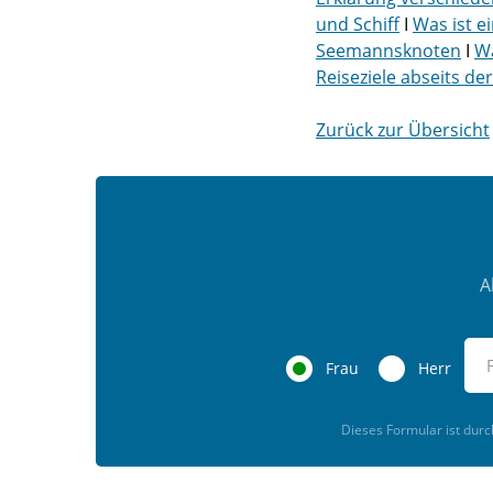
und Schiff
I
Was ist e
Seemannsknoten
I
Wa
Reiseziele abseits d
Zurück zur Übersicht
A
Frau
Herr
Dieses Formular ist dur