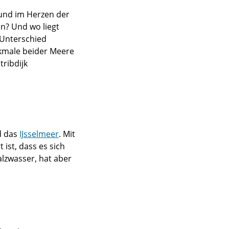
 und im Herzen der
n? Und wo liegt
 Unterschied
kmale beider Meere
tribdijk
d das
IJsselmeer
. Mit
ist, dass es sich
lzwasser, hat aber