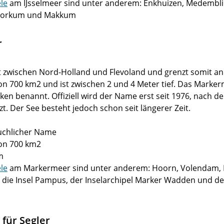
le
am IJsselmeer sind unter anderem: Enkhuizen, Medemblik
Workum und Makkum
r
t zwischen Nord-Holland und Flevoland und grenzt somit a
on 700 km2 und ist zwischen 2 und 4 Meter tief. Das Marke
ken benannt. Offiziell wird der Name erst seit 1976, nach 
t. Der See besteht jedoch schon seit längerer Zeit.
äuchlicher Name
on 700 km2
 m
le
am Markermeer sind unter anderem: Hoorn, Volendam, 
die Insel Pampus, der Inselarchipel Marker Wadden und de
für Segler