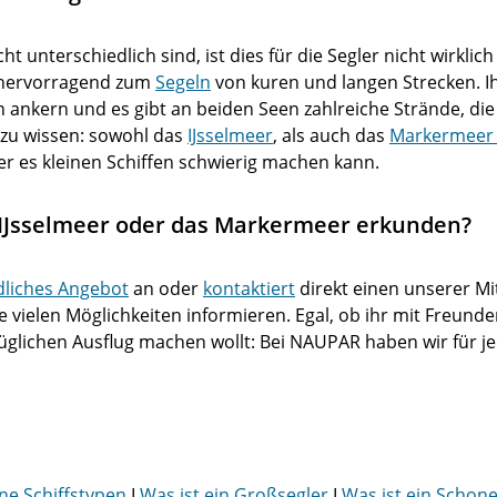
t unterschiedlich sind, ist dies für die Segler nicht wirklic
h hervorragend zum
Segeln
von kuren und langen Strecken. I
 ankern und es gibt an beiden Seen zahlreiche Strände, die 
 zu wissen: sowohl das
IJsselmeer
, als auch das
Markermee
r es kleinen Schiffen schwierig machen kann.
 IJsselmeer oder das Markermeer erkunden?
dliches Angebot
an oder
kontaktiert
direkt einen unserer Mi
 vielen Möglichkeiten informieren. Egal, ob ihr mit Freunde
üglichen Ausflug machen wollt: Bei NAUPAR haben wir für j
ne Schiffstypen
I
Was ist ein Großsegler
I
Was ist ein Schon