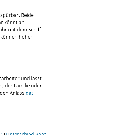
h spürbar. Beide
hr könnt an
ihr mit dem Schiff
r
können hohen
tarbeiter und lasst
n, der Familie oder
eden Anlass
das
er
I
Unterschied Boot