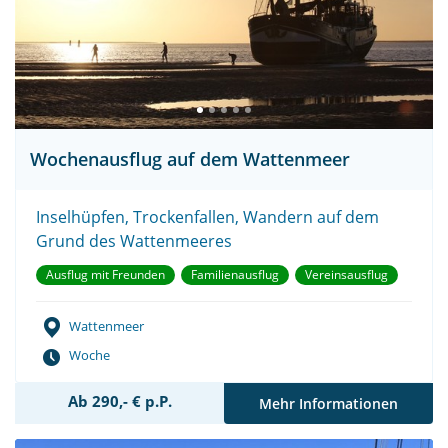
Wochenausflug auf dem Wattenmeer
Inselhüpfen, Trockenfallen, Wandern auf dem
Grund des Wattenmeeres
Ausflug mit Freunden
Familienausflug
Vereinsausflug
Wattenmeer
Woche
Ab 290,- € p.P.
Mehr Informationen