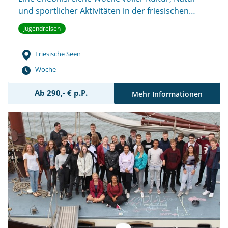
und sportlicher Aktivitäten in der friesischen
Seenplatte.
Jugendreisen
Friesische Seen
Woche
Ab 290,- € p.P.
Mehr Informationen