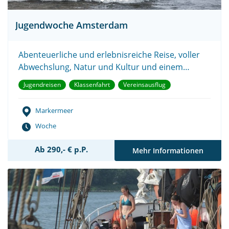
Jugendwoche Amsterdam
Abenteuerliche und erlebnisreiche Reise, voller
Abwechslung, Natur und Kultur und einem
Aufenthalt in Amsterdam.
Jugendreisen
Klassenfahrt
Vereinsausflug
Markermeer
Woche
Ab 290,- € p.P.
Mehr Informationen