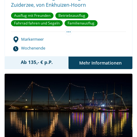
Zuiderzee, von Enkhuizen-Hoorn
Ausflug mit Freunden
Betriebsausflug
Fahrrad fahren und Segeln
Familienausflug
...
Junggesellenabschied
Teambuilding
Vereinsausflug
Markermeer
Wochenende
Ab 135,- € p.P.
Mehr Informationen