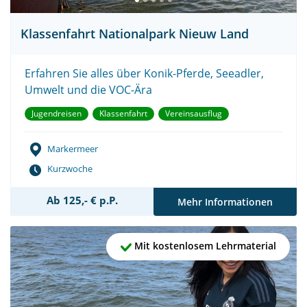
Klassenfahrt Nationalpark Nieuw Land
Erfahren Sie alles über Konik-Pferde, Seeadler,
Umwelt und die VOC-Ära
Jugendreisen
Klassenfahrt
Vereinsausflug
Markermeer
Kurzwoche
Ab 125,- € p.P.
Mehr Informationen
Mit kostenlosem Lehrmaterial