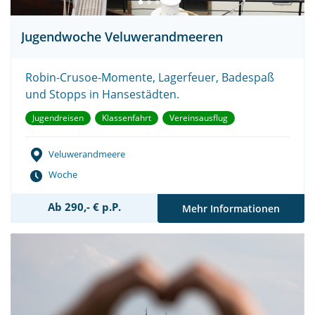
Jugendwoche Veluwerandmeeren
Robin-Crusoe-Momente, Lagerfeuer, Badespaß
und Stopps in Hansestädten.
Jugendreisen
Klassenfahrt
Vereinsausflug
Veluwerandmeere
Woche
Ab 290,- € p.P.
Mehr Informationen