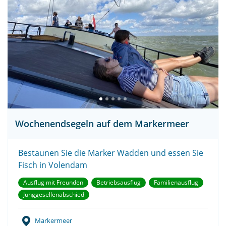
Wochenendsegeln auf dem Markermeer
Bestaunen Sie die Marker Wadden und essen Sie
Fisch in Volendam
Ausflug mit Freunden
Betriebsausflug
Familienausflug
Junggesellenabschied
Markermeer