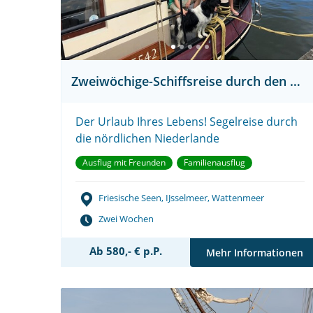
Zweiwöchige-Schiffsreise durch den Norden Hollands
Der Urlaub Ihres Lebens! Segelreise durch
die nördlichen Niederlande
Ausflug mit Freunden
Familienausflug
Friesische Seen, IJsselmeer, Wattenmeer
Zwei Wochen
Ab 580,- € p.P.
Mehr Informationen