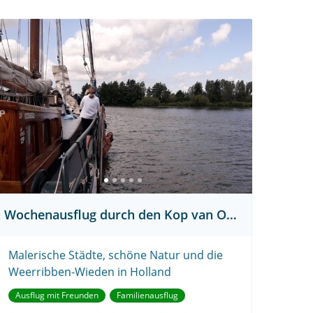
Wochenausflug durch den Kop van Overijssel
Malerische Städte, schöne Natur und die
Weerribben-Wieden in Holland
Ausflug mit Freunden
Familienausflug