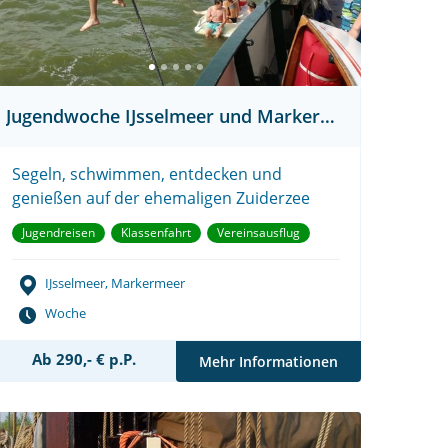
Jugendwoche IJsselmeer und Markermeer
Segeln, schwimmen, entdecken und
genießen auf der ehemaligen Zuiderzee
Jugendreisen
Klassenfahrt
Vereinsausflug
IJsselmeer, Markermeer
Woche
Ab 290,- € p.P.
Mehr Informationen