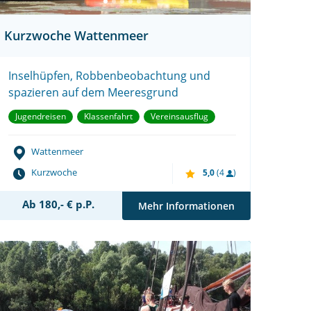
Kurzwoche Wattenmeer
Inselhüpfen, Robbenbeobachtung und
spazieren auf dem Meeresgrund
Jugendreisen
Klassenfahrt
Vereinsausflug
Wattenmeer
Kurzwoche
5,0
(4
)
Ab 180,- € p.P.
Mehr Informationen