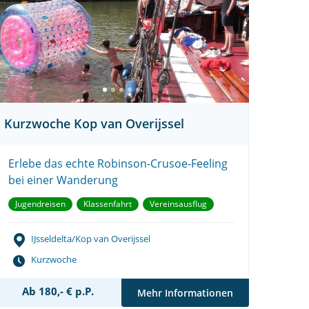
Kurzwoche Kop van Overijssel
Erlebe das echte Robinson-Crusoe-Feeling
bei einer Wanderung
Jugendreisen
Klassenfahrt
Vereinsausflug
IJsseldelta/Kop van Overijssel
Kurzwoche
Ab 180,- € p.P.
Mehr Informationen