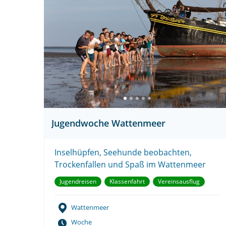
Jugendwoche Wattenmeer
Inselhüpfen, Seehunde beobachten,
Trockenfallen und Spaß im Wattenmeer
Jugendreisen
Klassenfahrt
Vereinsausflug
Wattenmeer
Woche