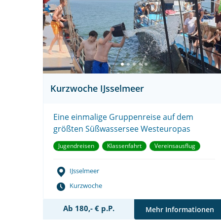
Kurzwoche IJsselmeer
Eine einmalige Gruppenreise auf dem
größten Süßwassersee Westeuropas
Jugendreisen
Klassenfahrt
Vereinsausflug
IJsselmeer
Kurzwoche
Ab 180,- € p.P.
Mehr Informationen