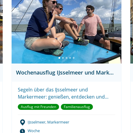
Wochenausflug IJsselmeer und Markermeer
Segeln über das IJsselmeer und
Markermeer: genießen, entdecken und
erleben.
Ausflug mit Freunden
Familienausflug
IJsselmeer, Markermeer
Woche