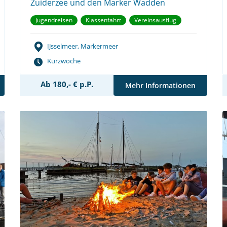
Zuiderzee und den Marker Wadden
Jugendreisen
Klassenfahrt
Vereinsausflug
IJsselmeer, Markermeer
Kurzwoche
Ab 180,- € p.P.
Mehr Informationen