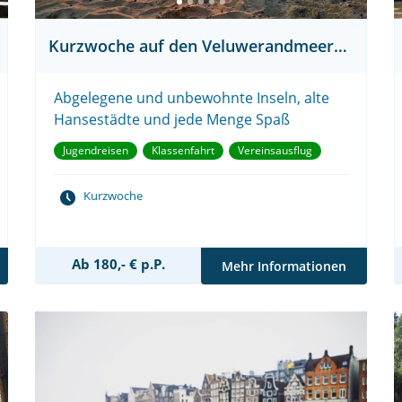
Kurzwoche auf den Veluwerandmeeren
Abgelegene und unbewohnte Inseln, alte
Hansestädte und jede Menge Spaß
Jugendreisen
Klassenfahrt
Vereinsausflug
Kurzwoche
Ab 180,- € p.P.
Mehr Informationen