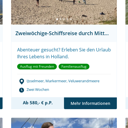
Zweiwöchige-Schiffsreise durch Mittelholland
Abenteuer gesucht? Erleben Sie den Urlaub
Ihres Lebens in Holland.
Ausflug mit Freunden
Familienausflug
IJsselmeer, Markermeer, Veluwerandmeere
Zwei Wochen
Ab 580,- € p.P.
Mehr Informationen