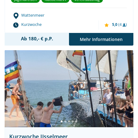
Wattenmeer
Kurzwoche
5,0
(4
)
Ab 180,- € p.P.
Mehr Informationen
Kurzwoche IJsselmeer