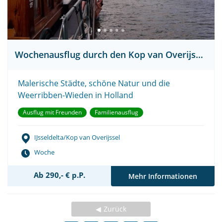
Wochenausflug durch den Kop van Overijssel
Malerische Städte, schöne Natur und die
Weerribben-Wieden in Holland
Ausflug mit Freunden
Familienausflug
IJsseldelta/Kop van Overijssel
Woche
Ab 290,- € p.P.
Mehr Informationen
Zurück