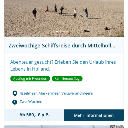
Zweiwöchige-Schiffsreise durch Mittelholland
Abenteuer gesucht? Erleben Sie den Urlaub Ihres
Lebens in Holland.
Ausflug mit Freunden
Familienausflug
IJsselmeer, Markermeer, Veluwerandmeere
Zwei Wochen
Ab 580,- € p.P.
Mehr Informationen