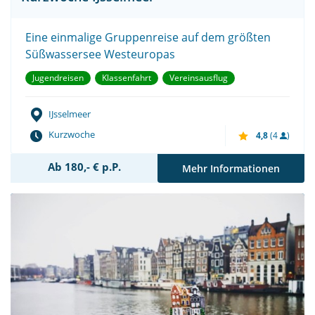
Eine einmalige Gruppenreise auf dem größten
Süßwassersee Westeuropas
Jugendreisen
Klassenfahrt
Vereinsausflug
IJsselmeer
Kurzwoche
4,8
(4
)
Ab 180,- € p.P.
Mehr Informationen