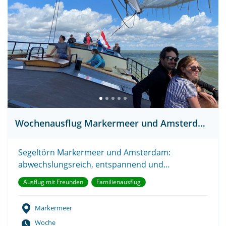
Wochenausflug Markermeer und Amsterdam
Segeltörn Markermeer und Amsterdam:
abwechslungsreich, entspannend und
erlebnisreich!
Ausflug mit Freunden
Familienausflug
Markermeer
Woche