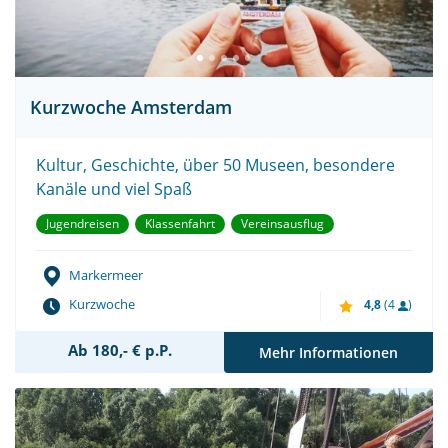
Kurzwoche Amsterdam
Kultur, Geschichte, über 50 Museen, besondere
Kanäle und viel Spaß
Jugendreisen
Klassenfahrt
Vereinsausflug
Markermeer
Kurzwoche
4,8
(4
)
Ab 180,- € p.P.
Mehr Informationen