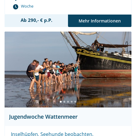
Woche
Ab 290,- € p.P.
Mehr Informationen
Jugendwoche Wattenmeer
Inselhüpfen, Seehunde beobachten,