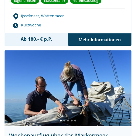
Jugendreisen
Klassenfahrt
Vereinsausflug
IJsselmeer, Wattenmeer
Kurzwoche
Ab 180,- € p.P.
Mehr Informationen
Wochenausflug über das Markermeer