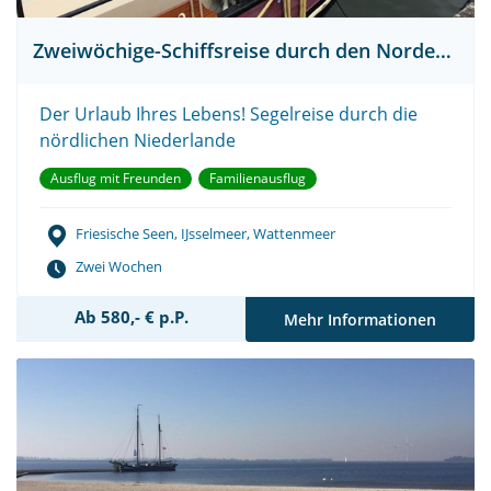
Zweiwöchige-Schiffsreise durch den Norden Hollands
Der Urlaub Ihres Lebens! Segelreise durch die
nördlichen Niederlande
Ausflug mit Freunden
Familienausflug
Friesische Seen, IJsselmeer, Wattenmeer
Zwei Wochen
Ab 580,- € p.P.
Mehr Informationen