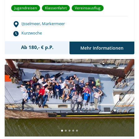
Jugendreisen
Klassenfahrt
Vereinsausflug
IJsselmeer, Markermeer
Kurzwoche
Ab 180,- € p.P.
Mehr Informationen