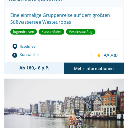
Eine einmalige Gruppenreise auf dem größten
Süßwassersee Westeuropas
Jugendreisen
Klassenfahrt
Vereinsausflug
IJsselmeer
Kurzwoche
4,8
(4
)
Ab 180,- € p.P.
Mehr Informationen